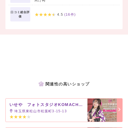
向け袴
口コミ総合評
4.5
(
16
件)
価
関連性の高いショップ
いせや フォトスタジオKOMACHI 東松山店
埼玉県東松山市松葉町3-15-13