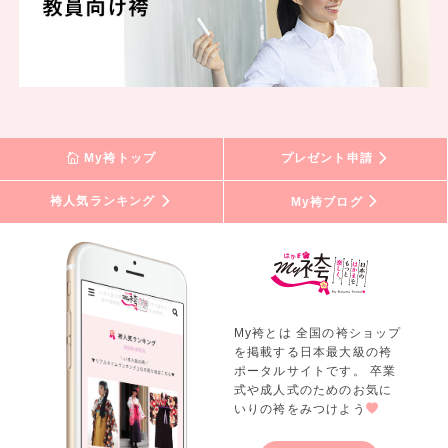
My袴トップ
プレゼント申請
袴人気ランキング
My袴ブログ
My袴とは 全国の袴ショップ
を掲載する日本最大級の袴
ポータルサイトです。 卒業
式や成人式のためのお気に
いりの袴をみつけよう