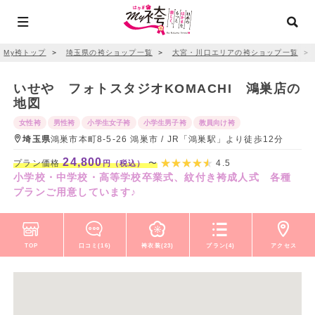
My袴トップ
＞
埼玉県の袴ショップ一覧
＞
大宮・川口エリアの袴ショップ一覧
＞
いせや フォトスタジオKOMACHI 鴻巣店の
地図
女性袴
男性袴
小学生女子袴
小学生男子袴
教員向け袴
埼玉県
鴻巣市本町8-5-26 鴻巣市 / JR「鴻巣駅」より徒歩12分
24,800
プラン価格
〜
4.5
円（税込）
小学校・中学校・高等学校卒業式、紋付き袴成人式 各種
プランご用意しています♪
TOP
口コミ(16)
袴衣装(23)
プラン(4)
アクセス