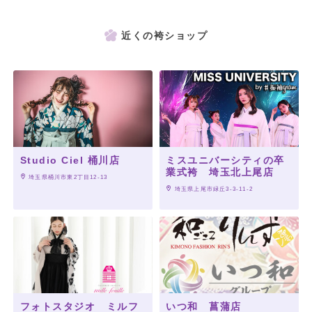
近くの袴ショップ
Studio Ciel 桶川店
ミスユニバーシティの卒
業式袴 埼玉北上尾店
 埼玉県桶川市東2丁目12-13
 埼玉県上尾市緑丘3-3-11-2
フォトスタジオ ミルフ
いつ和 菖蒲店