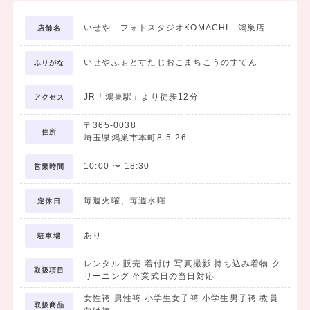
いせや フォトスタジオKOMACHI 鴻巣店
店舗名
いせやふぉとすたじおこまちこうのすてん
ふりがな
JR「鴻巣駅」より徒歩12分
アクセス
〒365-0038
住所
埼玉県鴻巣市本町8-5-26
10:00
〜
18:30
営業時間
毎週火曜、毎週水曜
定休日
あり
駐車場
レンタル 販売 着付け 写真撮影 持ち込み着物 ク
取扱項目
リーニング 卒業式日の当日対応
女性袴 男性袴 小学生女子袴 小学生男子袴 教員
取扱商品