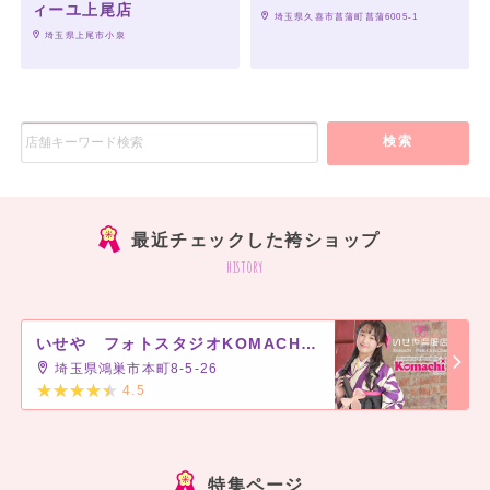
ィーユ上尾店
 埼玉県久喜市菖蒲町菖蒲6005-1
 埼玉県上尾市小泉
検索
最近チェックした袴ショップ
history
いせや フォトスタジオKOMACHI 鴻巣店
埼玉県鴻巣市本町8-5-26
4.5
]
特集ページ