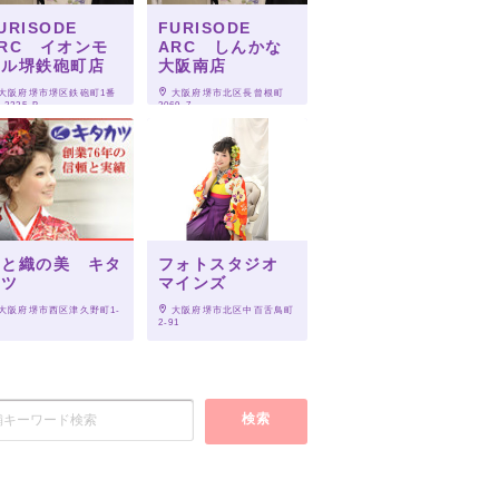
URISODE
FURISODE
RC イオンモ
ARC しんかな
ール堺鉄砲町店
大阪南店
 大阪府堺市堺区鉄砲町1番
 大阪府堺市北区長曾根町
2235-B
3069-7
染と織の美 キタ
フォトスタジオ
カツ
マインズ
 大阪府堺市西区津久野町1-
 大阪府堺市北区中百舌鳥町
1
2-91
検索