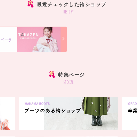
最近チェックした袴ショップ
history
アゴーラ
]
特集ページ
special