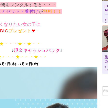
Nで袴をレンタルすると・・・
F
A
ヘアセット・着付け
が
無料！！
地　
くなりたい女の子に
超
BIG
プレゼント
❤
★・・・★・★・・
♪
現金キャッシュバック
♪
・・・★・・・★・・
7月1日(水)～7月31日(金)
1-