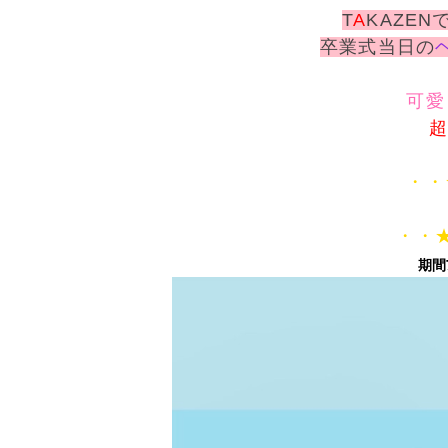
T
A
KAZE
卒業式当日の
可愛
・・
・・★
期間