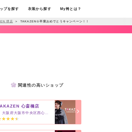
ップを探す
衣装から探す
My袴とは？
ZEN 堺店
＞
TAKAZEN☆卒業おめでとうキャンペーン！！
関連性の高いショップ
TAKAZEN 心斎橋店
大阪府大阪市中央区西心斎橋2-3-2