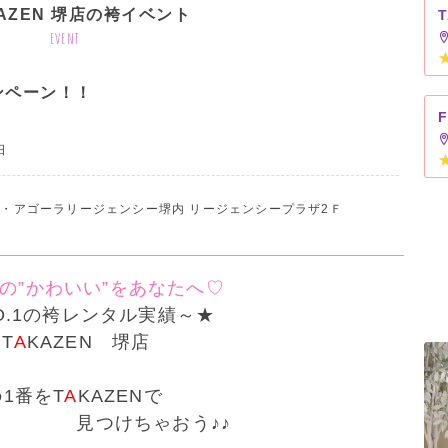
KAZEN 堺店の袴イベント
event
ンペーン！！
日
テル・アゴーラリージェンシー堺内 リージェンシープラザ2Ｆ
の”かわいい”をあなたへ♡
.1
の袴レンタル実績～★
T
A
KAZEN 堺店
1番をT
A
KAZENで
けちゃおう♪♪