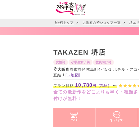
My袴トップ
＞
大阪府の袴ショップ一覧
＞
堺エ
TAKAZEN 堺店
女性袴
小学生女子袴
教員向け袴
大阪府
堺市堺区戎島町4-45-1 ホテル・ア
直結 !
[→地図]
10,780
プラン価格
〜
円（税込）
全ての最新作をどこよりも早く・種類多
付けが無料！
TOP
口コミ(79)