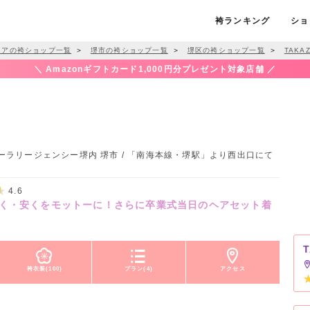
袴ランキング
ショ
リアの袴ショップ一覧
＞
堺市の袴ショップ一覧
＞
堺区の袴ショップ一覧
＞
TAKA
＼ Amazonギフトカード1,000円分プレゼント対象店舗 ／
ゴーラリージェンシー堺内 堺市 / 「南海本線・堺駅」より西出口にて
4.6
く・安くをモットーに！さらに卒業式当日のヘアセット着
袴衣装(100)
プラン(4)
アクセス