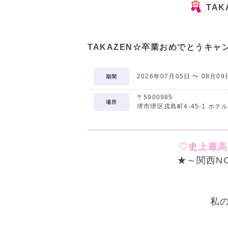
TA
TAKAZEN☆卒業おめでとうキャ
2026年07月05日 〜 08月09
期間
〒5900985
場所
堺市堺区戎島町4-45-1 ホ
♡史上最高
★～関西
NO
私の
見つ