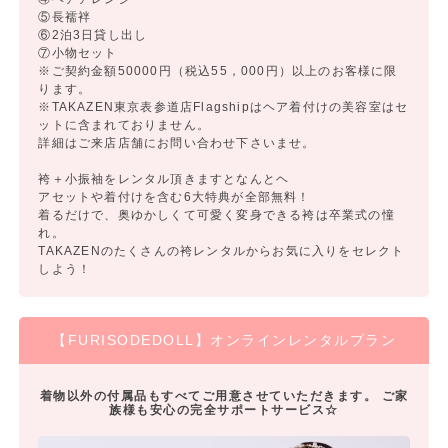
⑤長襦袢
⑥2泊3日貸し出し
⑦小物セット
※ご契約金額50000円（税込55，000円）以上のお客様に限
ります。
※TAKAZEN東京表参道店Flagshipはヘア着付けの美容室はセ
ットに含まれておりません。
詳細はご来店店舗にお問い合わせ下さいませ。
袴＋小振袖をレンタル頂きますとなんとヘ
アセットや着付けを含む6大特典が全部無料！
着るだけで、奥ゆかしくて可愛く変身できる袴は卒業式の憧
れ。
TAKAZENのたくさんの袴レンタルからお気に入りをセレクト
しよう！
【FURISODEDOLL】オンラインレンタルプラン
着物以外の付属品もすべてご用意させていただきます。 ご家
族様も安心の完全サポートサービス☆