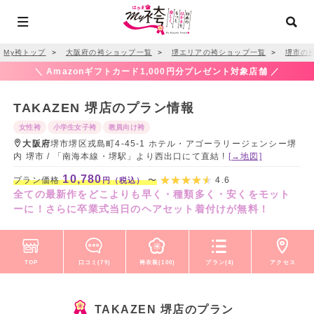
My袴トップ
＞
大阪府の袴ショップ一覧
＞
堺エリアの袴ショップ一覧
＞
堺市の
＼ Amazonギフトカード1,000円分プレゼント対象店舗 ／
TAKAZEN 堺店のプラン情報
女性袴
小学生女子袴
教員向け袴
大阪府
堺市堺区戎島町4-45-1 ホテル・アゴーラリージェンシー堺
内 堺市 / 「南海本線・堺駅」より西出口にて直結 !
[→地図]
10,780
プラン価格
〜
4.6
円（税込）
全ての最新作をどこよりも早く・種類多く・安くをモット
ーに！さらに卒業式当日のヘアセット着付けが無料！
TOP
口コミ(79)
袴衣装(100)
プラン(4)
アクセス
TAKAZEN 堺店のプラン