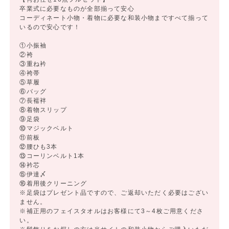
卒業式に必要なものが全部揃って安心
コーディネート小物・着物に必要な和装小物まですべて揃って
いるので安心です！
①小振袖
②袴
③重ね衿
④袴帯
⑤草履
⑥バッグ
⑦長襦袢
⑧着物スリップ
⑨足袋
⑩マジックベルト
⑪前板
⑫腰ひも3本
⑬コーリンベルト1本
⑭衿芯
⑮伊達〆
⑯着用後クリーニング
※足袋はプレゼント品ですので、ご返却いただく必要はござい
ません。
※補正用のフェイスタオルはお客様にて3～4枚ご用意くださ
い。