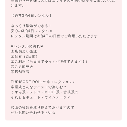
※髪飾りをお探しの方は当サイトの和装小物からご購入いただ
けます。
【通常3泊4日レンタル】
ゆっくり準備ができる！
安心の3泊4日レンタル☺
レンタル期間は3泊4日の日程でご利用いただけます
❀レンタルの流れ❀
①店舗より発送
②到着（2日前）
③ご利用（当日までゆっくり準備できます！）
④ご返却発送
⑤店舗到着
FURISODE DOLLの袴コレクション♪
卒業式どんなテイストで楽しむ？
くすみ系・レトロ・MODE系・古典系☆
それともキュート？ヴィンテージ？
沢山の種類を取り揃えておりますので
ぜひお問い合わせ下さい☆