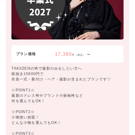
17,380
プラン価格
〜
円（税込）
TAKAZENの袴で撮影のみをしたい方へ
税抜き15800円で
衣装一式・着付け・ヘア・撮影が含まれたプランです♡
☆POINT1☆
最新のドレス袴やブランド小振袖袴など
何を選んでもOK !
☆POINT2☆
小物使い放題！
どんな小物を選んでもOK！
☆POINT3☆