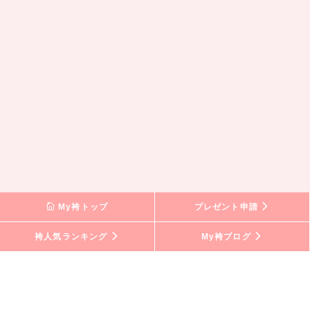
My袴トップ
プレゼント申請
袴人気ランキング
My袴ブログ