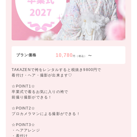
10,780
プラン価格
〜
円（税込）
TAKAZENで袴をレンタルすると税抜き9800円で
着付け・ヘア・撮影が出来ます♡
☆POINT1☆
卒業式で着るお気に入りの袴で
前撮り撮影ができる！
☆POINT2☆
プロカメラマンによる撮影ができる！
☆POINT3☆
・ヘアアレンジ
・着付け