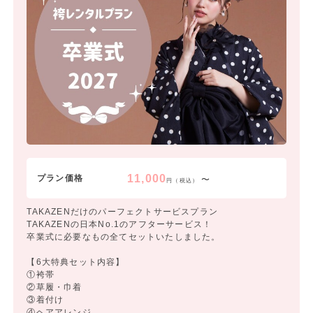
11,000
プラン価格
〜
円（税込）
TAKAZENだけのパーフェクトサービスプラン
TAKAZENの日本No.1のアフターサービス！
卒業式に必要なもの全てセットいたしました。
【6大特典セット内容】
①袴帯
②草履・巾着
③着付け
④ヘアアレンジ