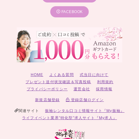
FACEBOOK
HOME
よくある質問
式当日に向けて
プレゼント送付状況確認＆写真投稿
利用規約
プライバシーポリシー
運営会社
採用情報
新規店舗登録
登録店舗ログイン
関連サイト
振袖レンタル口コミ情報サイト『My振袖』
ライフイベント業界”特化型”求人サイト『My求人』