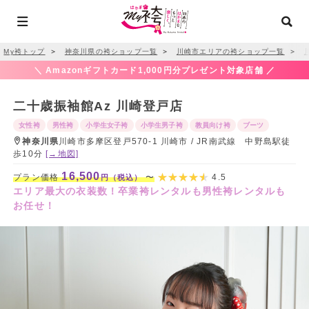
My袴トップ
＞
神奈川県の袴ショップ一覧
＞
川崎市エリアの袴ショップ一覧
＞
＼ Amazonギフトカード1,000円分プレゼント対象店舗 ／
二十歳振袖館Az 川崎登戸店
女性袴
男性袴
小学生女子袴
小学生男子袴
教員向け袴
ブーツ
神奈川県
川崎市多摩区登戸570-1 川崎市 / JR南武線 中野島駅徒
歩10分
[→地図]
16,500
プラン価格
〜
4.5
円（税込）
エリア最大の衣装数！卒業袴レンタルも男性袴レンタルも
お任せ！