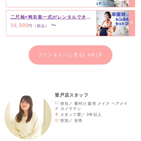
二尺袖×袴衣装一式がレンタルできちゃう！
16,500
〜
円（税込）
プランをもっと見る( 4件)
登戸店スタッフ
担当／ 着付け 販売 メイク ヘアメイ
ク カメラマン
スタッフ歴／ 3年以上
性別／
女性