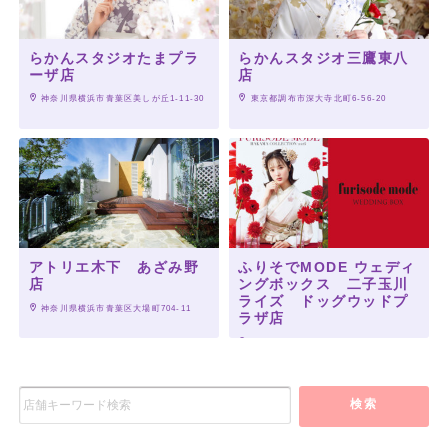
らかんスタジオたまプラ
らかんスタジオ三鷹東八
ーザ店
店
 神奈川県横浜市青葉区美しが丘1-11-30
 東京都調布市深大寺北町6-56-20
アトリエ木下 あざみ野
ふりそでMODE ウェディ
店
ングボックス 二子玉川
ライズ ドッグウッドプ
 神奈川県横浜市青葉区大場町704-11
ラザ店
 東京都世田谷区玉川2-23-1
検索