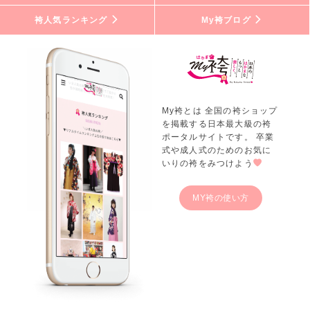
袴人気ランキング
My袴ブログ
My袴とは 全国の袴ショップ
を掲載する日本最大級の袴
ポータルサイトです。 卒業
式や成人式のためのお気に
いりの袴をみつけよう
MY袴の使い方