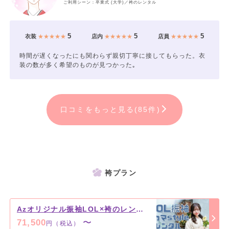
ご利用シーン：卒業式 (大学)／袴のレンタル
5
5
5
衣装
★★★★★
店内
★★★★★
店員
★★★★★
時間が遅くなったにも関わらず親切丁寧に接してもらった。衣
装の数が多く希望のものが見つかった｡
口コミをもっと見る(85件)
袴プラン
Azオリジナル振袖LOL×袴のレンタルプラン
71,500
〜
円（税込）