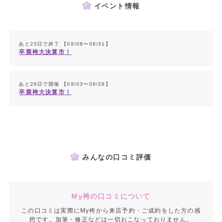
イベント情報
あと23日で終了 【08/08〜08/31】
卒業袴大決算市！
あと26日で開催 【09/03〜09/28】
卒業袴大決算市！
みんなの口コミ評価
My袴の口コミについて
この口コミは実際にMy袴から来店予約・ご成約をした方の感
想です。加筆・修正などは一切おこなっておりません。