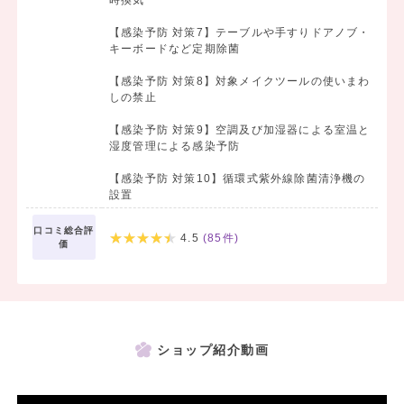
時換気
【感染予防 対策7】テーブルや手すりドアノブ・
キーボードなど定期除菌
【感染予防 対策8】対象メイクツールの使いまわ
しの禁止
【感染予防 対策9】空調及び加湿器による室温と
湿度管理による感染予防
【感染予防 対策10】循環式紫外線除菌清浄機の
設置
口コミ総合評
4.5
(
85
件)
価
ショップ紹介動画