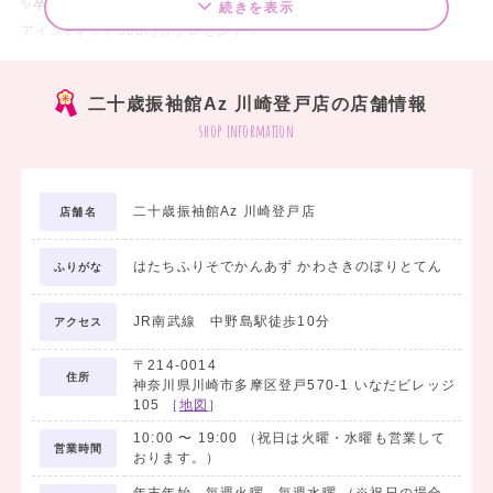
✨卒業袴ご契約特典✨
続きを表示
アイスeギフト500円分プレゼント！
✨W特典✨
二十歳振袖館Az 川崎登戸店の店舗情報
特別アルバムセット同時契約ご契約特典2倍に‼‼
shop information
成人式の男性ハカマもお任せ！衣装数では負けません！！シンプル
系、個性派系、派手系なんでもそろってます！自分だけのオーダー作
二十歳振袖館Az 川崎登戸店
店舗名
成もOK！扇子や、旗まで作れるからこだわりたい人集合！！
はたちふりそでかんあず かわさきのぼりとてん
ペットも一緒に撮影できるのはAzの最大の特徴！
ふりがな
大切なペットと一緒に新しい門出を祝おう♪
JR南武線 中野島駅徒歩10分
アクセス
❤︎ ❤︎ ❤︎
〒214-0014
住所
神奈川県川崎市多摩区登戸570-1 いなだビレッジ
川崎市で卒業袴をレンタルするなら
105
［
地図
］
創業50周年
二十歳振袖館Az
の
-アズ-
へ
10:00
〜
19:00
（祝日は火曜・水曜も営業して
営業時間
おります。）
❤︎ ❤︎ ❤︎