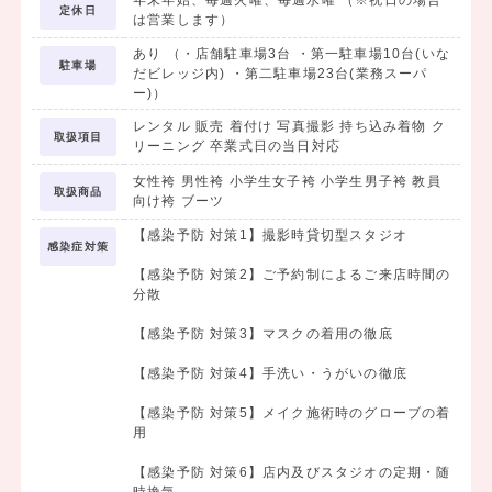
年末年始、毎週火曜、毎週水曜 （※祝日の場合
定休日
は営業します）
創業
48周
年の小野写真館から生まれたAzでは
あり （・店舗駐車場3台 ・第一駐車場10台(いな
駐車場
卒業式の袴レンタル、ヘアメイク、着付けなど、
お写真撮影、
全
だビレッジ内) ・第二駐車場23台(業務スーパ
ー)）
てにとことんこだわり、
レンタル 販売 着付け 写真撮影 持ち込み着物 ク
新しい人生の門出が素敵なものになるよう、精一杯お手伝いさせ
取扱項目
リーニング 卒業式日の当日対応
て頂きます！
女性袴 男性袴 小学生女子袴 小学生男子袴 教員
取扱商品
向け袴 ブーツ
【感染予防 対策1】撮影時貸切型スタジオ
感染症対策
【感染予防 対策2】ご予約制によるご来店時間の
分散
【感染予防 対策3】マスクの着用の徹底
【感染予防 対策4】手洗い・うがいの徹底
【感染予防 対策5】メイク施術時のグローブの着
用
【感染予防 対策6】店内及びスタジオの定期・随