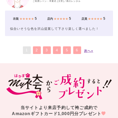
ご利用シーン：卒業式 (大学)／袴のレンタル
5
5
5
衣装
★★★★★
店内
★★★★★
店員
★★★★★
似合いそうな色を沢山提案して下さり楽しく選べました！
1
2
3
4
5
6
次へ»
当サイトより来店予約して袴ご成約で
Amazonギフトカード1,000円分プレゼント