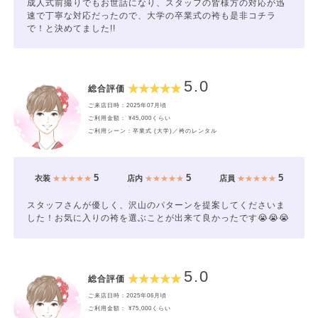
成人式前撮りでもお世話になり、スタッフの皆様方の対応が迅
速で丁寧な対応だったので、大学の卒業式の袴も是非コチラ
で！と決めてました!!
5.0
総合評価
ご来店日時：2025年07月頃
ご利用金額： ¥45,000くらい
ご利用シーン：卒業式 (大学)／袴のレンタル
5
5
5
衣装
★★★★★
店内
★★★★★
店員
★★★★★
スタッフさんが優しく、沢山のパターンを提案してくださいま
した！お気に入りの袴を選ぶことが出来て良かったです😭😭😭
5.0
総合評価
ご来店日時：2025年06月頃
ご利用金額： ¥75,000くらい