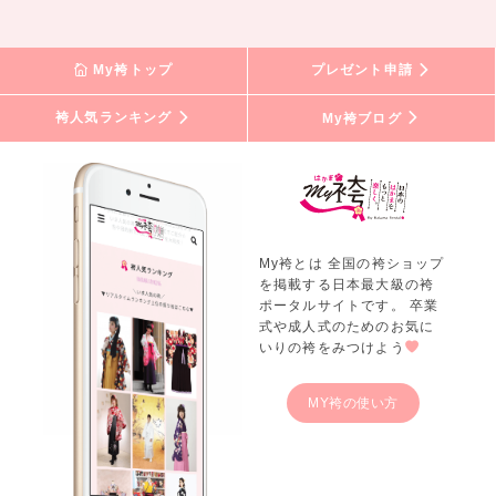
My袴トップ
プレゼント申請
袴人気ランキング
My袴ブログ
My袴とは 全国の袴ショップ
を掲載する日本最大級の袴
ポータルサイトです。 卒業
式や成人式のためのお気に
いりの袴をみつけよう
MY袴の使い方