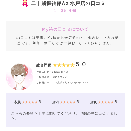
二十歳振袖館Az 水戸店の口コミ
kuchikomi report
My袴の口コミについて
この口コミは実際にMy袴から来店予約・ご成約をした方の感
想です。加筆・修正などは一切おこなっておりません。
5.0
総合評価
ご来店日時：2026年06月頃
ご利用金額： ¥59,000くらい
ご利用シーン：卒業式 (大学)／袴のレンタル
5
5
5
衣装
★★★★★
店内
★★★★★
店員
★★★★★
こちらの要望を丁寧に聞いてくださり、理想の袴に出会えまし
た。