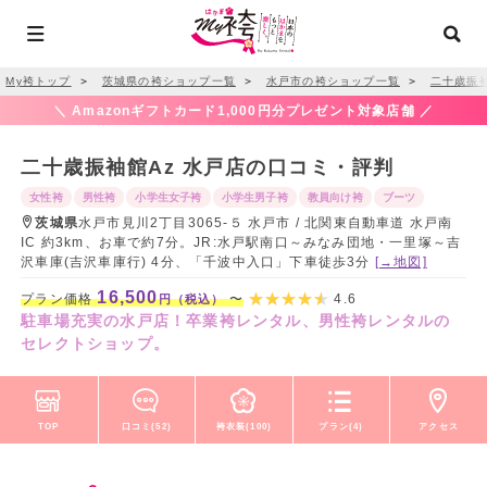
My袴トップ
＞
茨城県の袴ショップ一覧
＞
水戸市の袴ショップ一覧
＞
二十歳振袖
＼ Amazonギフトカード1,000円分プレゼント対象店舗 ／
二十歳振袖館Az 水戸店の口コミ・評判
女性袴
男性袴
小学生女子袴
小学生男子袴
教員向け袴
ブーツ
茨城県
水戸市見川2丁目3065-５ 水戸市 / 北関東自動車道 水戸南
IC 約3km、お車で約7分。JR:水戸駅南口～みなみ団地・一里塚～吉
沢車庫(吉沢車庫行) 4分、「千波中入口」下車徒歩3分
[→地図]
16,500
プラン価格
〜
4.6
円（税込）
駐車場充実の水戸店！卒業袴レンタル、男性袴レンタルの
セレクトショップ。
TOP
口コミ(52)
袴衣装(100)
プラン(4)
アクセス