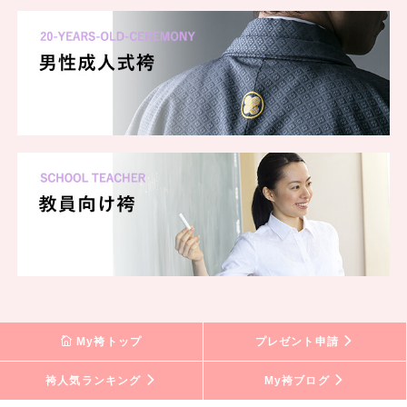
My袴トップ
プレゼント申請
袴人気ランキング
My袴ブログ