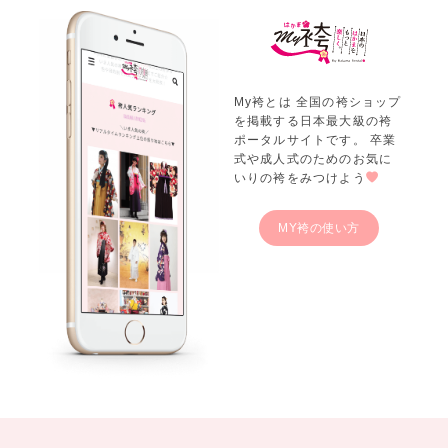
My袴とは 全国の袴ショップ
を掲載する日本最大級の袴
ポータルサイトです。 卒業
式や成人式のためのお気に
いりの袴をみつけよう
MY袴の使い方