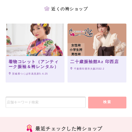
近くの袴ショップ
着物コレット（アンティ
二十歳振袖館Az 印西店
ーク振袖＆袴レンタル）
 千葉県印西市大森2532-2
 茨城県つくば市高見原5-4-25
検索
最近チェックした袴ショップ