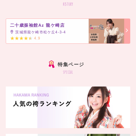
history
二十歳振袖館Az 龍ケ崎店
茨城県龍ケ崎市松ケ丘4-3-4
4.9
]
特集ページ
special