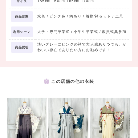
155cm 160cm 165cm 170cm
サイズ
水色 / ピンク色 / 柄あり / 着物/袴セット / 二尺
商品形態
大学・専門卒業式 / 小学生卒業式 / 教員式典参加
利用シーン
淡いグレーにピンクの袴で大人感ありつつも、か
商品説明
わいい存在でありたい方にお勧めです！
この店舗の他の衣装