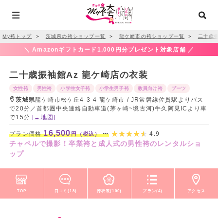
My袴トップ
＞
茨城県の袴ショップ一覧
＞
龍ケ崎市の袴ショップ一覧
＞
二十歳振
＼ Amazonギフトカード1,000円分プレゼント対象店舗 ／
二十歳振袖館Az 龍ケ崎店の衣装
女性袴
男性袴
小学生女子袴
小学生男子袴
教員向け袴
ブーツ
茨城県
龍ケ崎市松ケ丘4-3-4 龍ケ崎市 / JR常磐線佐貫駅よりバス
で20分／首都圏中央連絡自動車道(茅ヶ崎~境古河)牛久阿見ICより車
で15分
[→地図]
16,500
プラン価格
〜
4.9
円（税込）
チャペルで撮影！卒業袴と成人式の男性袴のレンタルショ
ップ
TOP
口コミ(18)
袴衣装(100)
プラン(4)
アクセス