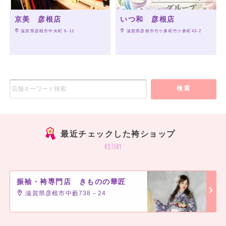
京美 彦根店
いつ和 彦根店
 滋賀県彦根市中央町 6-12
 滋賀県彦根市竹ケ鼻町竹ケ鼻町43-2
検索
最近チェックした袴ショップ
history
振袖・袴専門店 きものの華匠
滋賀県彦根市中藪738－24
]