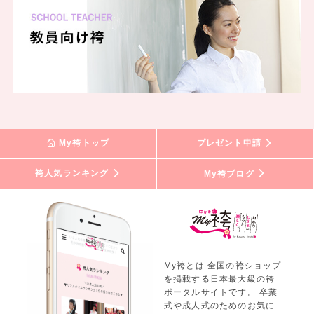
My袴トップ
プレゼント申請
袴人気ランキング
My袴ブログ
My袴とは 全国の袴ショップ
を掲載する日本最大級の袴
ポータルサイトです。 卒業
式や成人式のためのお気に