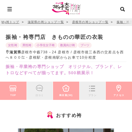
My袴トップ
＞
滋賀県の袴ショップ一覧
＞
彦根市の袴ショップ一覧
＞
振袖・袴
振袖・袴専門店 きものの華匠の衣装
女性袴
男性袴
小学生女子袴
教員向け袴
ブーツ
滋賀県
彦根市中藪738－24 彦根市 / 彦根市後三条西の交差点を西
へ８００㍍・彦根駅・彦根南駅からお車で10分程度
振袖・卒業袴の専門ショップ オリジナル、ブランド、レ
トロなどすべてが揃ってます。500柄展示！
TOP
口コミ
袴衣装(50)
プラン
アクセス
おすすめ袴