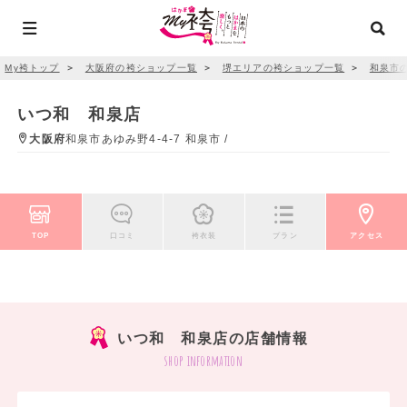
My袴トップ
＞
大阪府の袴ショップ一覧
＞
堺エリアの袴ショップ一覧
＞
和泉市
いつ和 和泉店
大阪府
和泉市あゆみ野4-4-7 和泉市 /
TOP
口コミ
袴衣装
プラン
アクセス
いつ和 和泉店の店舗情報
shop information