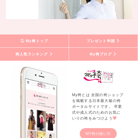
My袴トップ
プレゼント申請
袴人気ランキング
My袴ブログ
My袴とは 全国の袴ショップ
を掲載する日本最大級の袴
ポータルサイトです。 卒業
式や成人式のためのお気に
いりの袴をみつけよう
MY袴の使い方