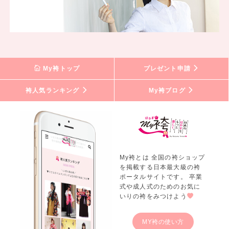
My袴トップ
プレゼント申請
袴人気ランキング
My袴ブログ
My袴とは 全国の袴ショップ
を掲載する日本最大級の袴
ポータルサイトです。 卒業
式や成人式のためのお気に
いりの袴をみつけよう
MY袴の使い方