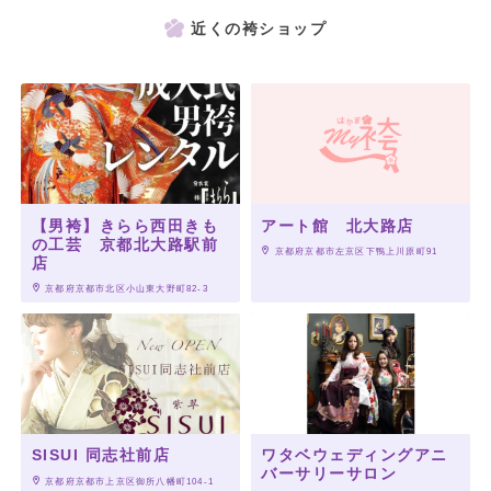
近くの袴ショップ
【男袴】きらら西田きも
アート館 北大路店
の工芸 京都北大路駅前
 京都府京都市左京区下鴨上川原町91
店
 京都府京都市北区小山東大野町82-3
SISUI 同志社前店
ワタベウェディングアニ
バーサリーサロン
 京都府京都市上京区御所八幡町104-1