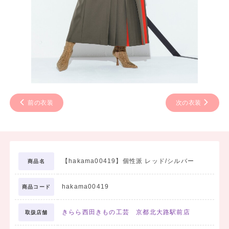
前の衣装
次の衣装
【hakama00419】個性派 レッド/シルバー
商品名
hakama00419
商品コード
きらら西田きもの工芸 京都北大路駅前店
取扱店舗