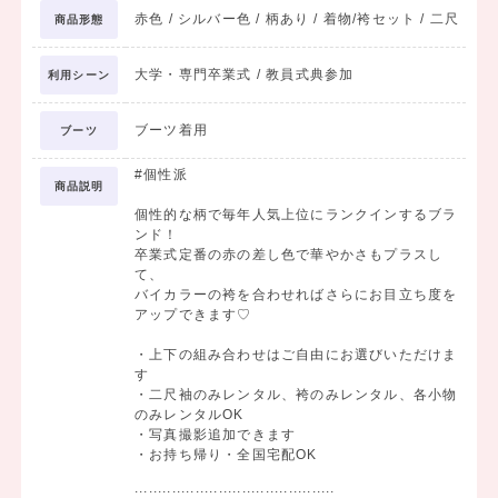
赤色 / シルバー色 / 柄あり / 着物/袴セット / 二尺
商品形態
大学・専門卒業式 / 教員式典参加
利用シーン
ブーツ着用
ブーツ
#個性派
商品説明
個性的な柄で毎年人気上位にランクインするブラ
ンド！
卒業式定番の赤の差し色で華やかさもプラスし
て、
バイカラーの袴を合わせればさらにお目立ち度を
アップできます♡
・上下の組み合わせはご自由にお選びいただけま
す
・二尺袖のみレンタル、袴のみレンタル、各小物
のみレンタルOK
・写真撮影追加できます
・お持ち帰り・全国宅配OK
:::::::::::::::::::::::::::::::::::::::::::