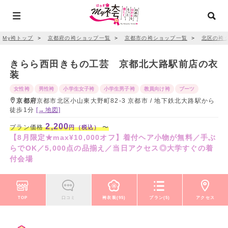
My袴トップ
＞
京都府の袴ショップ一覧
＞
京都市の袴ショップ一覧
＞
北区の袴
きらら西田きもの工芸 京都北大路駅前店の衣
装
女性袴
男性袴
小学生女子袴
小学生男子袴
教員向け袴
ブーツ
京都府
京都市北区小山東大野町82-3 京都市 / 地下鉄北大路駅から
徒歩1分
[→地図]
2,200
プラン価格
〜
円（税込）
【8月限定★max¥10,000オフ】着付ヘア小物が無料／手ぶ
らでOK／5,000点の品揃え／当日アクセス◎大学すぐの着
付会場
TOP
口コミ
袴衣装(95)
プラン(5)
アクセス