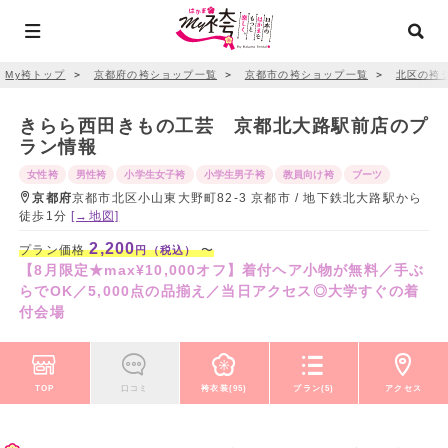
My袴トップ
＞
京都府の袴ショップ一覧
＞
京都市の袴ショップ一覧
＞
北区の袴
きらら西田きもの工芸 京都北大路駅前店のプ
ラン情報
女性袴
男性袴
小学生女子袴
小学生男子袴
教員向け袴
ブーツ
京都府
京都市北区小山東大野町82-3 京都市 / 地下鉄北大路駅から
徒歩1分
[→地図]
2,200
プラン価格
〜
円（税込）
【8月限定★max¥10,000オフ】着付ヘア小物が無料／手ぶ
らでOK／5,000点の品揃え／当日アクセス◎大学すぐの着
付会場
TOP
口コミ
袴衣装(95)
プラン(5)
アクセス