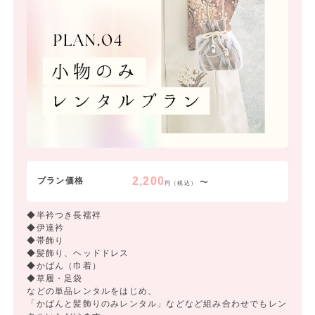
2,200
プラン価格
〜
円（税込）
◆半衿つき長襦袢
◆伊達衿
◆帯飾り
◆髪飾り、ヘッドドレス
◆かばん（巾着）
◆草履・足袋
などの単品レンタルをはじめ、
「かばんと髪飾りのみレンタル」などなど組み合わせでもレン