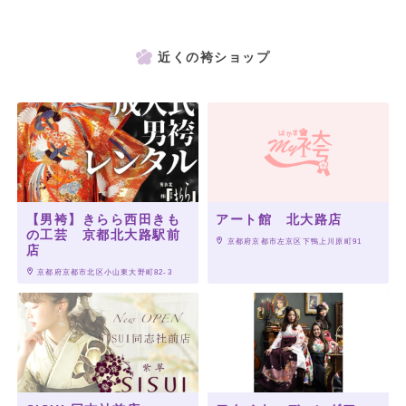
近くの袴ショップ
【男袴】きらら西田きも
アート館 北大路店
の工芸 京都北大路駅前
 京都府京都市左京区下鴨上川原町91
店
 京都府京都市北区小山東大野町82-3