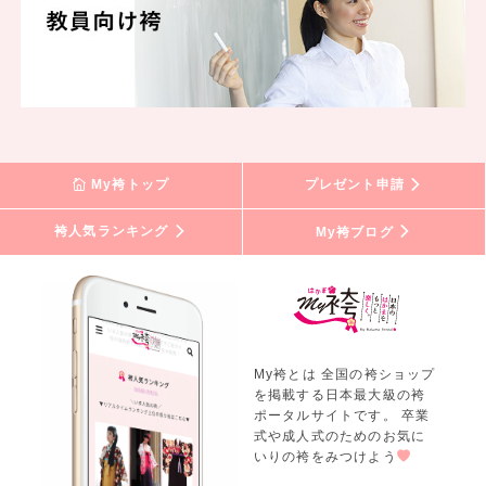
My袴トップ
プレゼント申請
袴人気ランキング
My袴ブログ
My袴とは 全国の袴ショップ
を掲載する日本最大級の袴
ポータルサイトです。 卒業
式や成人式のためのお気に
いりの袴をみつけよう