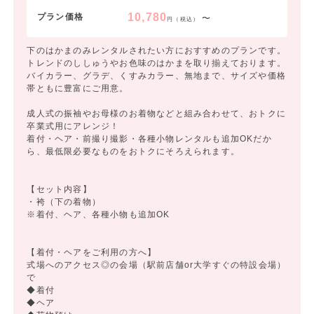
10,780
プラン価格
〜
円（税込）
下のはかまのみレンタルされたい方におすすめのプランです。
トレンドのししゅうやお色味のはかまを取り揃えております。
バイカラー、グラデ、くすみカラー、無地まで、サイズや価格
帯ともに豊富にご用意。
成人式の振袖やお母様のお着物などと組み合わせて、おトクに
卒業式用にアレンジ！
着付・ヘア・前撮り撮影・各種小物レンタルも追加OKだか
ら、最低限必要なものをおトクにそろえられます。
【セット内容】
・袴（下の着物）
※着付、ヘア、各種小物も追加OK
【着付・ヘアをご利用の方へ】
式場へのアクセス◎の会場（駅前店舗or大学すぐの特設会場）
で
◆着付
◆ヘア