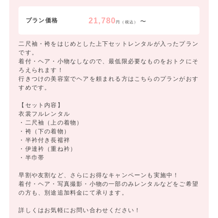
21,780
プラン価格
〜
円（税込）
二尺袖・袴をはじめとした上下セットレンタルが入ったプラン
です。
着付・ヘア・小物なしなので、最低限必要なものをおトクにそ
ろえられます！
行きつけの美容室でヘアを頼まれる方はこちらのプランがおす
すめです。
【セット内容】
衣裳フルレンタル
・二尺袖（上の着物）
・袴（下の着物）
・半衿付き長襦袢
・伊達衿（重ね衿）
・半巾帯
早割や友割など、さらにお得なキャンペーンも実施中！
着付・ヘア・写真撮影・小物の一部のみレンタルなどをご希望
の方も、別途追加料金にて承ります。
詳しくはお気軽にお問い合わせください！