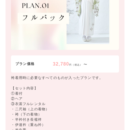
32,780
プラン価格
〜
円（税込）
袴着用時に必要なすべてのものが入ったプランです。
【セット内容】
①着付
②ヘア
③衣裳フルレンタル
・二尺袖（上の着物）
・袴（下の着物）
・半衿付き長襦袢
・伊達衿（重ね衿）