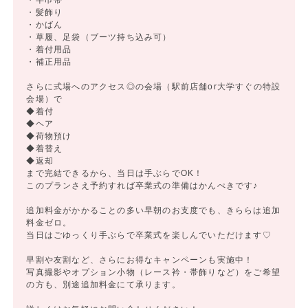
・半巾帯
・髪飾り
・かばん
・草履、足袋（ブーツ持ち込み可）
・着付用品
・補正用品
さらに式場へのアクセス◎の会場（駅前店舗or大学すぐの特設
会場）で
◆着付
◆ヘア
◆荷物預け
◆着替え
◆返却
まで完結できるから、当日は手ぶらでOK！
このプランさえ予約すれば卒業式の準備はかんぺきです♪
追加料金がかかることの多い早朝のお支度でも、きららは追加
料金ゼロ。
当日はごゆっくり手ぶらで卒業式を楽しんでいただけます♡
早割や友割など、さらにお得なキャンペーンも実施中！
写真撮影やオプション小物（レース衿・帯飾りなど）をご希望
の方も、別途追加料金にて承ります。