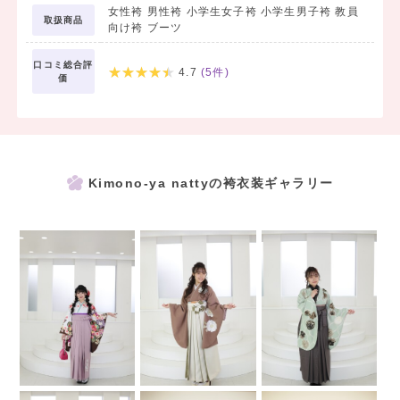
女性袴 男性袴 小学生女子袴 小学生男子袴 教員
取扱商品
向け袴 ブーツ
口コミ総合評
4.7
(
5
件)
価
Kimono-ya nattyの袴衣装ギャラリー