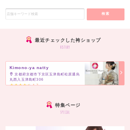
検索
最近チェックした袴ショップ
history
Kimono-ya natty
京都府京都市下京区玉津島町松原通烏
丸西入玉津島町306
4.7
]
特集ページ
special