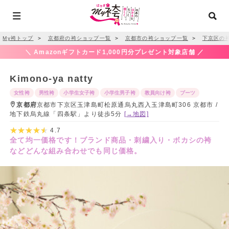
My袴トップ
＞
京都府の袴ショップ一覧
＞
京都市の袴ショップ一覧
＞
下京区の
＼ Amazonギフトカード1,000円分プレゼント対象店舗 ／
Kimono-ya natty
女性袴
男性袴
小学生女子袴
小学生男子袴
教員向け袴
ブーツ
京都府
京都市下京区玉津島町松原通烏丸西入玉津島町306 京都市 /
地下鉄烏丸線「四条駅」より徒歩5分
[→地図]
4.7
全て均一価格です！ブランド商品・刺繍入り・ボカシの袴
などどんな組み合わせでも同じ価格。