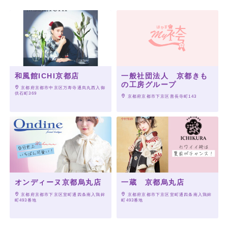
和風館ICHI京都店
一般社団法人 京都きも
の工房グループ
 京都府京都市中京区万寿寺通烏丸西入御
供石町369
 京都府京都市下京区善長寺町143
オンディーヌ京都烏丸店
一蔵 京都烏丸店
 京都府京都市下京区室町通四条南入鶏鉾
 京都府京都市下京区室町通四条南入鶏鉾
町493番地
町493番地