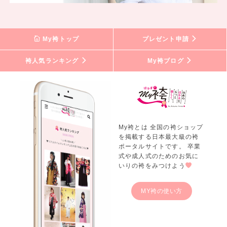
My袴トップ
プレゼント申請
袴人気ランキング
My袴ブログ
My袴とは 全国の袴ショップ
を掲載する日本最大級の袴
ポータルサイトです。 卒業
式や成人式のためのお気に
いりの袴をみつけよう
MY袴の使い方