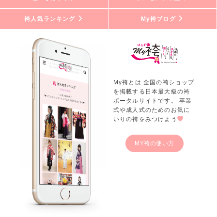
袴人気ランキング
My袴ブログ
My袴とは 全国の袴ショップ
を掲載する日本最大級の袴
ポータルサイトです。 卒業
式や成人式のためのお気に
いりの袴をみつけよう
MY袴の使い方