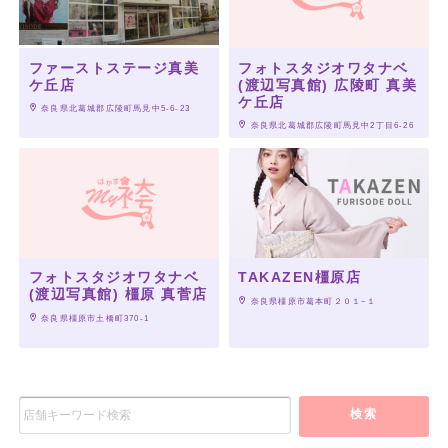
ファーストステージ真美
フォトスタジオワタナベ
ケ丘店
(渡辺写真館) 広陵町 真美
ケ丘店
 奈良県北葛城郡広陵町馬見中5-6-23
 奈良県北葛城郡広陵町馬見中2丁目6-26
フォトスタジオワタナベ
TAKAZEN橿原店
(渡辺写真館) 橿原 真菅店
 奈良県橿原市葛本町２０１−１
 奈良県橿原市土橋町370-1
検索