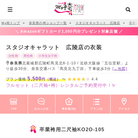
My袴トップ
＞
奈良県の袴ショップ一覧
＞
スタジオキャラット 広陵店
＞
衣装
＼ Amazonギフトカード1,000円分プレゼント対象店舗 ／
スタジオキャラット 広陵店の衣装
女性袴
男性袴
小学生女子袴
奈良県
北葛城郡広陵町馬見北8-1-10 / 近鉄大阪線「五位堂駅」よ
り徒歩30分、奈良交通バス「馬見北九丁目」下車徒歩3分
[→地図]
5,500
プラン価格
〜
4.4
円（税込）
フルセット（二尺袖+袴）レンタルご予約受付中！✨
TOP
口コミ(13)
袴衣装(50)
プラン(2)
アクセス
卒業袴用二尺袖KO2O-105