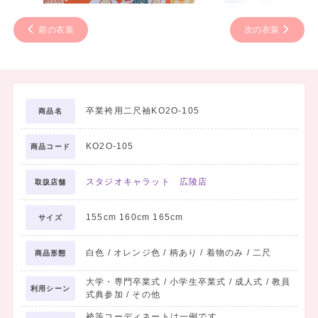
前の衣装
次の衣装
卒業袴用二尺袖KO2O-105
商品名
KO2O-105
商品コード
スタジオキャラット 広陵店
取扱店舗
155cm 160cm 165cm
サイズ
白色 / オレンジ色 / 柄あり / 着物のみ / 二尺
商品形態
大学・専門卒業式 / 小学生卒業式 / 成人式 / 教員
利用シーン
式典参加 / その他
袴等コーディネートは一例です。