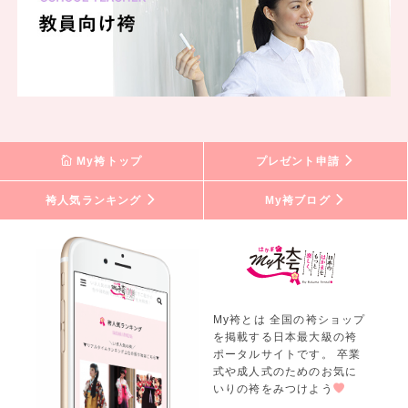
My袴トップ
プレゼント申請
袴人気ランキング
My袴ブログ
My袴とは 全国の袴ショップ
を掲載する日本最大級の袴
ポータルサイトです。 卒業
式や成人式のためのお気に
いりの袴をみつけよう