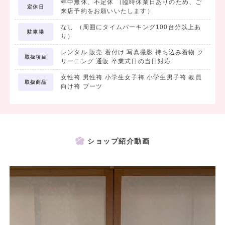
年中無休、不定休 （臨時休業日ありのため、ご
定休日
来店予約をお願いいたします）
なし （周囲にタイムパーキング100台分以上あ
駐車場
り）
レンタル 販売 着付け 写真撮影 持ち込み着物 ク
取扱項目
リーニング 通販 卒業式日の当日対応
女性袴 男性袴 小学生女子袴 小学生男子袴 教員
取扱商品
向け袴 ブーツ
ショップ紹介動画