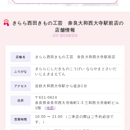
きらら西田きもの工芸 奈良大和西大寺駅前店の
店舗情報
shop information
きらら西田きもの工芸 奈良大和西大寺駅前店
店舗名
きららにしだきものこうげい ならやまとさいだ
ふりがな
いじえきまえてん
近鉄大和西大寺駅から徒歩1分
アクセス
〒631-0824
住所
奈良県奈良市西大寺南町1-3 三和西大寺南町ビル
1階
［
地図
］
10:00
〜
21:00
（ご来店の際はご予約必須で
営業時間
す。）