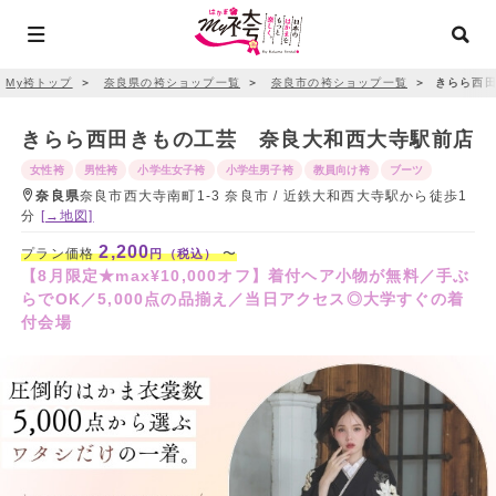
My袴トップ
＞
奈良県の袴ショップ一覧
＞
奈良市の袴ショップ一覧
＞
きらら西田
きらら西田きもの工芸 奈良大和西大寺駅前店
女性袴
男性袴
小学生女子袴
小学生男子袴
教員向け袴
ブーツ
奈良県
奈良市西大寺南町1-3 奈良市 / 近鉄大和西大寺駅から徒歩1
分
[→地図]
2,200
プラン価格
〜
円（税込）
【8月限定★max¥10,000オフ】着付ヘア小物が無料／手ぶ
らでOK／5,000点の品揃え／当日アクセス◎大学すぐの着
付会場