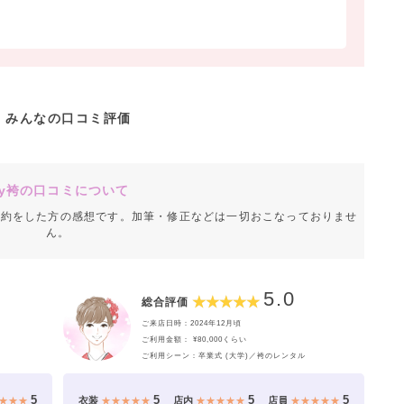
みんなの口コミ評価
y袴の口コミについて
成約をした方の感想です。加筆・修正などは一切おこなっておりませ
ん。
5.0
総合評価
ご来店日時：2024年12月頃
ご利用金額： ¥80,000くらい
ご利用シーン：卒業式 (大学)／袴のレンタル
5
5
5
5
★★★
衣装
★★★★★
店内
★★★★★
店員
★★★★★