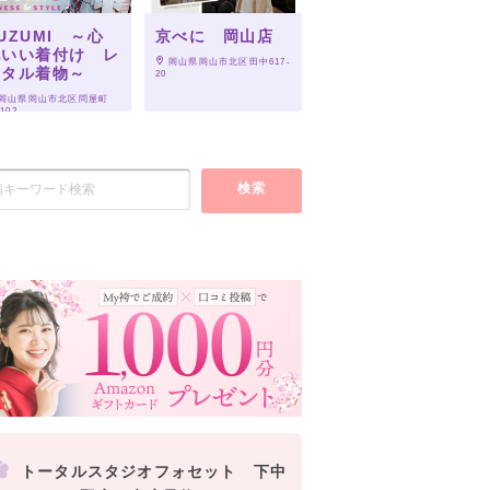
UZUMI ～心
京べに 岡山店
地いい着付け レ
 岡山県岡山市北区田中617-
ンタル着物～
20
 岡山県岡山市北区問屋町
-102
検索
トータルスタジオフォセット 下中