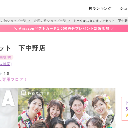
袴ランキング
ショ
市の袴ショップ一覧
＞
北区の袴ショップ一覧
＞
トータルスタジオフォセット 下中野
＼ Amazonギフトカード1,000円分プレゼント対象店舗 ／
ット 下中野店
員向け袴
[→地図]
4.5
人専用フロア！