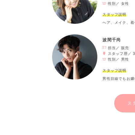
性別／
女性
スタッフ説明
ヘア、メイク、着
波間千尚
担当／ 販売
スタッフ歴／ 
性別／
男性
スタッフ説明
男性目線でもお嬢
ス