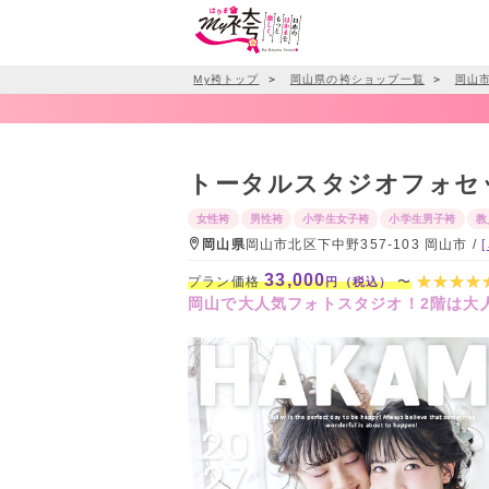
My袴トップ
＞
岡山県の袴ショップ一覧
＞
岡山
トータルスタジオフォセ
女性袴
男性袴
小学生女子袴
小学生男子袴
教
岡山県
岡山市北区下中野357-103 岡山市 /
33,000
プラン価格
〜
円（税込）
岡山で大人気フォトスタジオ！2階は大