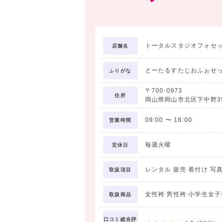
トータルスタジオフォセ
店舗名
とーたるすたじおふぉせ
ふりがな
〒700-0973
住所
岡山県岡山市北区下中野357
09:00
〜
18:00
営業時間
毎週火曜
定休日
レンタル 販売 着付け 写
取扱項目
女性袴 男性袴 小学生女子
取扱商品
口コミ総合評