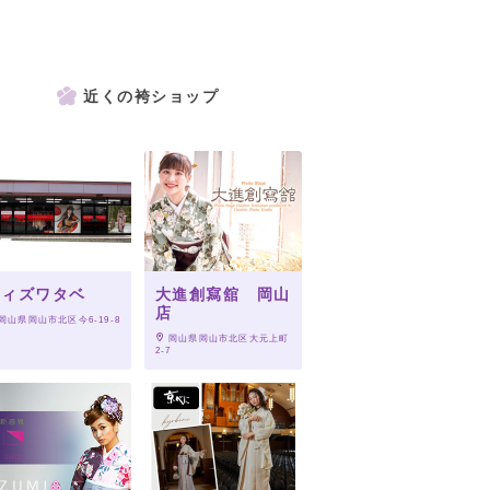
近くの袴ショップ
ウィズワタベ
大進創寫舘 岡山
店
 岡山県岡山市北区今6-19-8
 岡山県岡山市北区大元上町
2-7