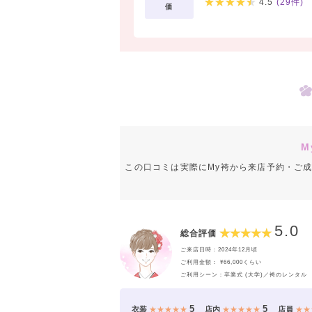
4.5
(
29
件)
価
M
この口コミは実際にMy袴から来店予約・ご
5.0
総合評価
ご来店日時：2024年12月頃
ご利用金額： ¥66,000くらい
ご利用シーン：卒業式 (大学)／袴のレンタル
5
5
衣装
★★★★★
店内
★★★★★
店員
★★