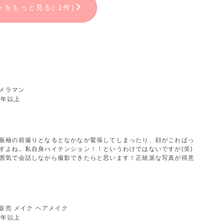
ンをもっと見る( 1件)
カメラマン
7年以上
振袖の前撮りとなるとなかなか緊張してしまったり、顔がこわばっ
すよね。私自身ハイテンション！！というわけではないですが(笑)
囲気で会話しながら撮影できたらと思います！正統派な写真が得意
販売 メイク ヘアメイク
3年以上