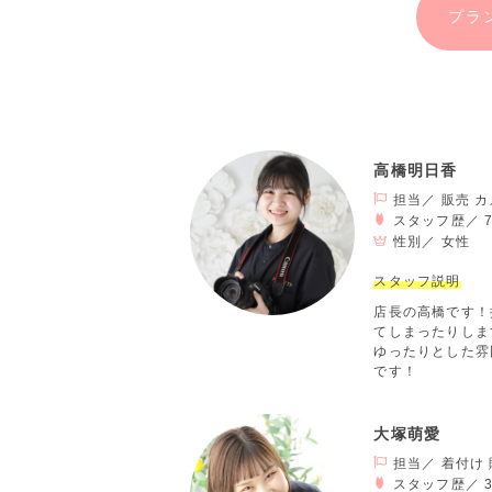
プラ
高橋明日香
担当／ 販売 
スタッフ歴／ 
性別／
女性
スタッフ説明
店長の高橋です！
てしまったりしま
ゆったりとした雰
です！
大塚萌愛
担当／ 着付け 
スタッフ歴／ 