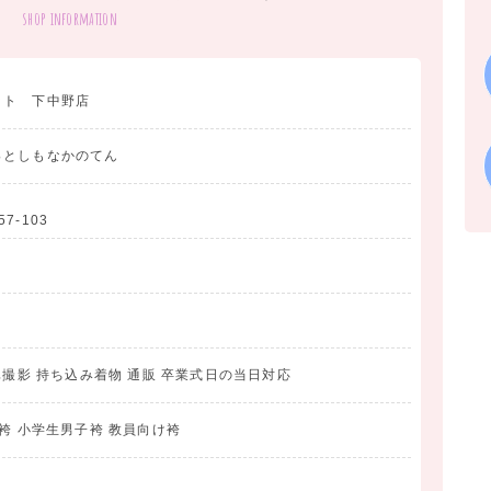
shop information
ット 下中野店
っとしもなかのてん
-103
真撮影 持ち込み着物 通販 卒業式日の当日対応
袴 小学生男子袴 教員向け袴