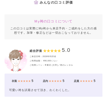
みんなの口コミ評価
My袴の口コミについて
この口コミは実際にMy袴から来店予約・ご成約をした方の感
想です。加筆・修正などは一切おこなっておりません。
5.0
総合評価
ご来店日時：2026年05月頃
ご利用金額： ¥90,000くらい
ご利用シーン：卒業式 (大学)／袴のレンタル
5
5
5
衣装
★★★★★
店内
★★★★★
店員
★★★★★
可愛い袴を試着させて頂き、わくわくした。