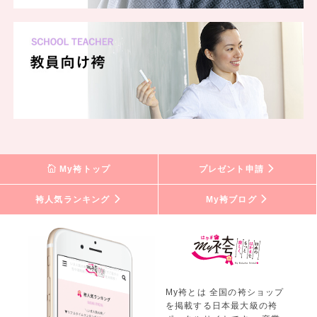
My袴トップ
プレゼント申請
袴人気ランキング
My袴ブログ
My袴とは 全国の袴ショップ
を掲載する日本最大級の袴