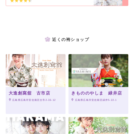
近くの袴ショップ
大進創寫舘 古市店
きもののやしま 緑井店
 広島県広島市安佐南区古市2-33-12
 広島県広島市安佐南区緑井5-22-1