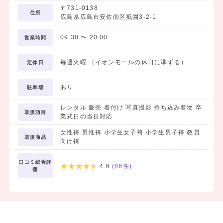
〒731-0138
住所
広島県広島市安佐南区祇園3-2-1
09:30
〜
20:00
営業時間
毎週火曜 （イオンモールの休日に準ずる）
定休日
あり
駐車場
レンタル 販売 着付け 写真撮影 持ち込み着物 卒
取扱項目
業式日の当日対応
女性袴 男性袴 小学生女子袴 小学生男子袴 教員
取扱商品
向け袴
口コミ総合評
4.6
(
86
件)
価