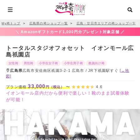
My袴トップ
＞
広島県の袴ショップ一覧
＞
広島・廿日市エリアの袴ショップ一覧
＼ Amazonギフトカード1,000円分プレゼント対象店舗 ／
トータルスタジオフォセット イオンモール広
島祇園店
女性袴
男性袴
小学生女子袴
小学生男子袴
教員向け袴
広島県
広島市安佐南区祇園3-2-1 広島市 / JR下祇園駅すぐ
[→地
図]
33,000
プラン価格
〜
4.6
円（税込）
イオンモール店内だから便利で楽しい！靴のまま試着体験
が可能！