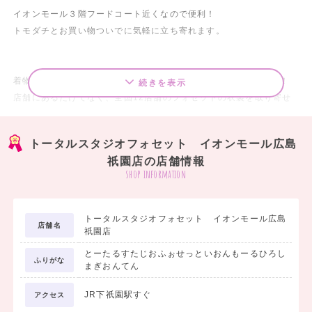
イオンモール３階フードコート近くなので便利！
トモダチとお買い物ついでに気軽に立ち寄れます。
着物は毎年新作を仕入れているため、最新ブランド着物や袴多数！
続きを表示
店舗にあるだけでなく、全国12店舗のフォセットの衣裳を取り寄せ
や試着ができるため、
お気に入りがきっとみつかる！
トータルスタジオフォセット イオンモール広島
祇園店の店舗情報
shop information
トータルスタジオフォセット イオンモール広島
店舗名
祇園店
とーたるすたじおふぉせっといおんもーるひろし
ふりがな
まぎおんてん
JR下祇園駅すぐ
アクセス