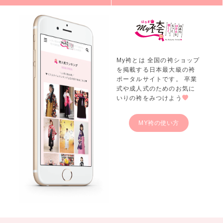
My袴とは 全国の袴ショップ
を掲載する日本最大級の袴
ポータルサイトです。 卒業
式や成人式のためのお気に
いりの袴をみつけよう
MY袴の使い方