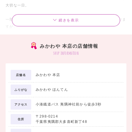
大切な一日。
一部の地域の小学校では、卒業式に中学校の制服を着る文化がありま
続きを表示
すが、
近年は中学校の制服よりも袴を選ばれる方が増えてきています。
みかわや 本店の店舗情報
shop information
♡ きちんとした身なりで気持ち新たに
♡ 式典が華やか、写真写りもキレイ
♡ 子どもたちの心に残る思い出に
みかわや 本店
店舗名
みかわや ほんてん
美しく華やかな和の装いで迎える卒業式。
ふりがな
子どもたちはいつもより輝きを増し、一生の思い出となるでしょう。
小湊鐡道バス 夷隅神社前から徒歩3秒
アクセス
大切な節目の日、
〒298-0214
きもの専門店みかわやの小学生袴で
住所
千葉県夷隅郡大多喜町新丁48
最高の思い出にしませんか。