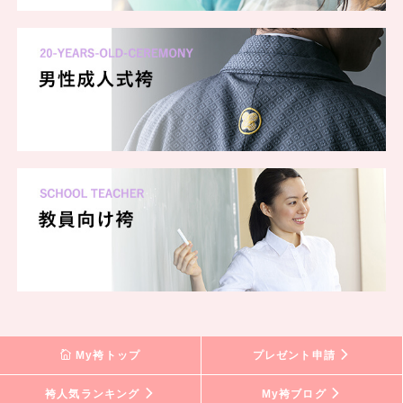
My袴トップ
プレゼント申請
袴人気ランキング
My袴ブログ