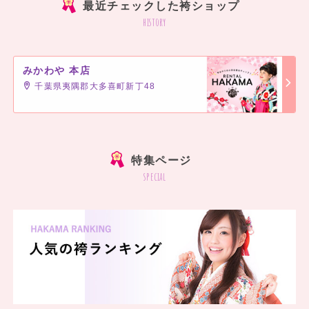
最近チェックした袴ショップ
history
みかわや 本店
千葉県夷隅郡大多喜町新丁48
]
特集ページ
special