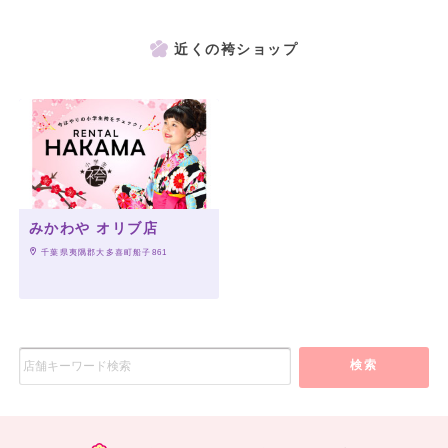
近くの袴ショップ
みかわや オリブ店
 千葉県夷隅郡大多喜町船子861
検索