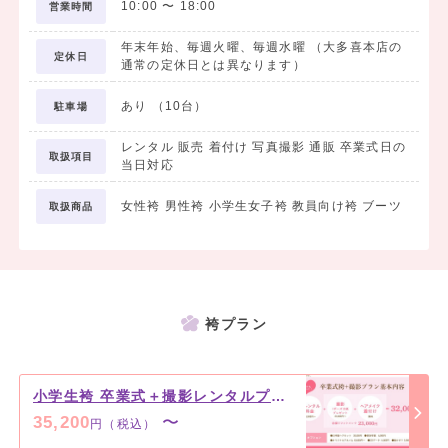
10:00
〜
18:00
営業時間
年末年始、毎週火曜、毎週水曜 （大多喜本店の
定休日
通常の定休日とは異なります）
❤ ご試着予約 ❤
電話予約、公式Webサイトより承っております。
あり （10台）
駐車場
① 「袴衣装」のページより、ご試着希望の袴を３種類お選びくださ
い
レンタル 販売 着付け 写真撮影 通販 卒業式日の
取扱項目
当日対応
② 「商品コード」の番号をお知らせください
＊電話予約は大多喜本店へお願いします
女性袴 男性袴 小学生女子袴 教員向け袴 ブーツ
取扱商品
❤ ３種類以上の袴の試着をご希望のお客様へ ❤
恐れ入りますが、大多喜本店までご来店をお願いいたします。
袴プラン
小学生袴 卒業式＋撮影レンタルプラン
35,200
〜
円（税込）