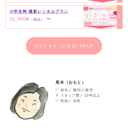
小学生袴 撮影レンタルプラン
31,900
〜
円（税込）
プランをもっと見る( 3件)
尾本（おもと）
担当／ 着付け 販売
スタッフ歴／ 10年以上
性別／
女性