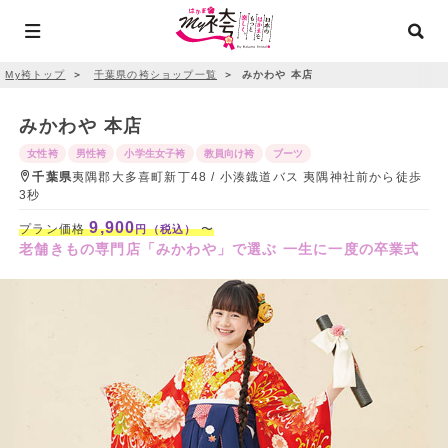
My袴トップ
＞
千葉県の袴ショップ一覧
＞
みかわや 本店
みかわや 本店
女性袴
男性袴
小学生女子袴
教員向け袴
ブーツ
千葉県
夷隅郡大多喜町新丁48 / 小湊鐡道バス 夷隅神社前から徒歩
3秒
9,900
プラン価格
〜
円（税込）
老舗きもの専門店「みかわや」で選ぶ 一生に一度の卒業式