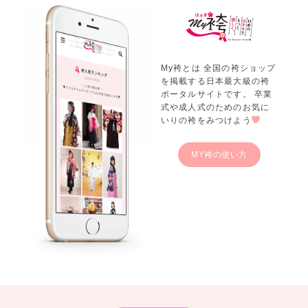
My袴とは 全国の袴ショップ
を掲載する日本最大級の袴
ポータルサイトです。 卒業
式や成人式のためのお気に
いりの袴をみつけよう
MY袴の使い方