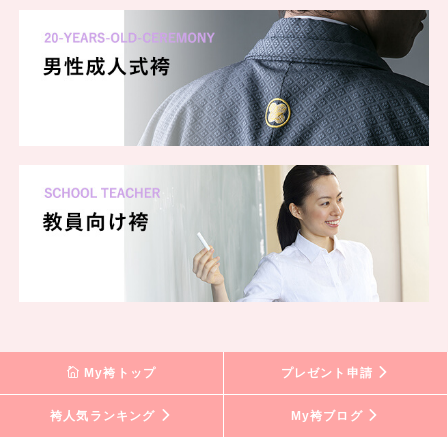
My袴トップ
プレゼント申請
袴人気ランキング
My袴ブログ