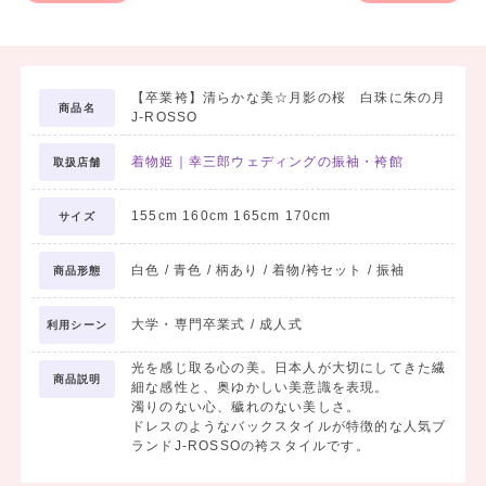
【卒業袴】清らかな美☆月影の桜 白珠に朱の月
商品名
J-ROSSO
着物姫｜幸三郎ウェディングの振袖・袴館
取扱店舗
155cm 160cm 165cm 170cm
サイズ
白色 / 青色 / 柄あり / 着物/袴セット / 振袖
商品形態
大学・専門卒業式 / 成人式
利用シーン
光を感じ取る心の美。日本人が大切にしてきた繊
商品説明
細な感性と、奥ゆかしい美意識を表現。
濁りのない心、穢れのない美しさ。
ドレスのようなバックスタイルが特徴的な人気ブ
ランドJ-ROSSOの袴スタイルです。