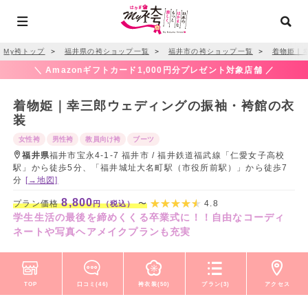
My袴トップ
＞
福井県の袴ショップ一覧
＞
福井市の袴ショップ一覧
＞
着物姫｜
＼ Amazonギフトカード1,000円分プレゼント対象店舗 ／
着物姫｜幸三郎ウェディングの振袖・袴館の衣
装
女性袴
男性袴
教員向け袴
ブーツ
福井県
福井市宝永4-1-7 福井市 / 福井鉄道福武線「仁愛女子高校
駅」から徒歩5分、「福井城址大名町駅（市役所前駅）」から徒歩7
分
[→地図]
8,800
プラン価格
〜
4.8
円（税込）
学生生活の最後を締めくくる卒業式に！！自由なコーディ
ネートや写真ヘアメイクプランも充実
TOP
口コミ(46)
袴衣装(50)
プラン(3)
アクセス