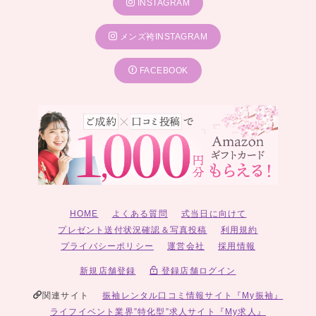
INSTAGRAM
メンズ袴INSTAGRAM
FACEBOOK
HOME
よくある質問
式当日に向けて
プレゼント送付状況確認＆写真投稿
利用規約
プライバシーポリシー
運営会社
採用情報
新規店舗登録
登録店舗ログイン
関連サイト
振袖レンタル口コミ情報サイト『My振袖』
ライフイベント業界”特化型”求人サイト『My求人』