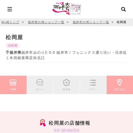
My袴トップ
＞
福井県の袴ショップ一覧
＞
福井市の袴ショップ一覧
＞
松岡屋
松岡屋
女性袴
福井県
福井市みのり2-5-5 福井市 / フェニックス通り沿い・日赤近
く木田銀座商店街北口
TOP
口コミ
袴衣装
プラン
アクセス
松岡屋の店舗情報
shop information