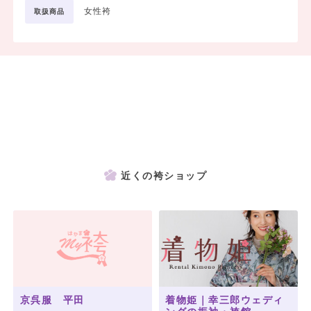
女性袴
取扱商品
近くの袴ショップ
京呉服 平田
着物姫｜幸三郎ウェディ