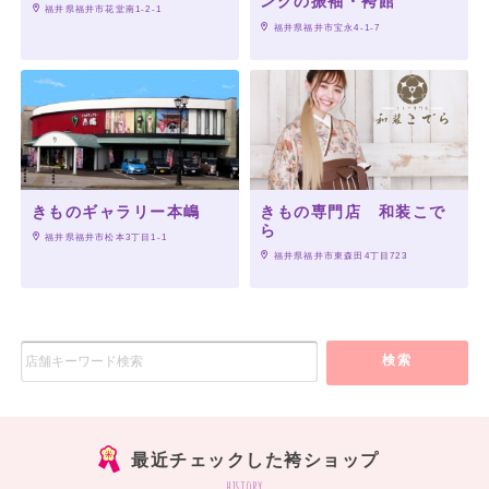
ングの振袖・袴館
 福井県福井市花堂南1-2-1
 福井県福井市宝永4-1-7
きものギャラリー本嶋
きもの専門店 和装こで
ら
 福井県福井市松本3丁目1-1
 福井県福井市東森田4丁目723
検索
最近チェックした袴ショップ
history