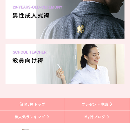
My袴トップ
プレゼント申請
袴人気ランキング
My袴ブログ