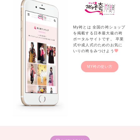
My袴とは 全国の袴ショップ
を掲載する日本最大級の袴
ポータルサイトです。 卒業
式や成人式のためのお気に
いりの袴をみつけよう
MY袴の使い方