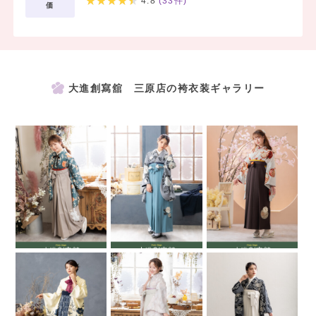
4.8
(
33
件)
価
大進創寫舘 三原店の袴衣装ギャラリー