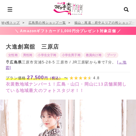
My袴トップ
＞
広島県の袴ショップ一覧
＞
福山・尾道・府中エリアの袴ショップ一
＼ Amazonギフトカード1,000円分プレゼント対象店舗 ／
大進創寫舘 三原店
女性袴
男性袴
小学生女子袴
小学生男子袴
教員向け袴
ブーツ
広島県
三原市宮浦5-28-5 三原市 / JR三原駅から車で7分。
[→地
図]
27,500
プラン価格
〜
4.8
円（税込）
衣裳数地域ナンバー１！広島・山口・岡山に13店舗展開し
ている地域最大のフォトスタジオ！！