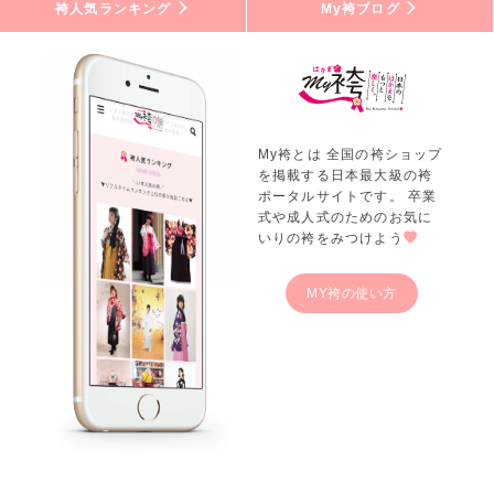
袴人気ランキング
My袴ブログ
My袴とは 全国の袴ショップ
を掲載する日本最大級の袴
ポータルサイトです。 卒業
式や成人式のためのお気に
いりの袴をみつけよう
MY袴の使い方