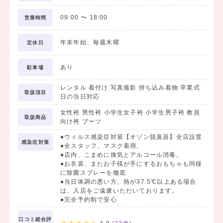
09:00
〜
18:00
営業時間
年末年始、毎週木曜
定休日
あり
駐車場
レンタル 着付け 写真撮影 持ち込み着物 卒業式
取扱項目
日の当日対応
女性袴 男性袴 小学生女子袴 小学生男子袴 教員
取扱商品
向け袴 ブーツ
●ウィルス感染症対策【オゾン脱臭器】全店設置
感染症対策
●全スタッフ、マスク着用。
●店内、こまめに換気とアルコール消毒。
●お衣裳、またお子様が手にするおもちゃも同様
に除菌スプレーを徹底
●当日体調の悪い方、熱が37.5℃以上ある場合
は、入店をご遠慮いただいております。
●完全予約制で安心
口コミ総合評