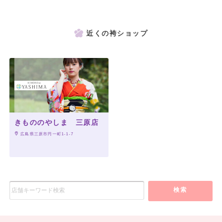
近くの袴ショップ
きもののやしま 三原店
 広島県三原市円一町1-1-7
検索