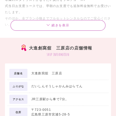
式当日お支度コースでは、早朝のお支度でも追加料金無料でお受けい
たします。
そのほか、全プラン小物までフルセットレンタルなのでご安心くださ
い。
続きを表示
お友達と一緒にだんだんお得なサービスも！！
大進創寫舘 三原店の店舗情報
ご来場プレゼントでは、人気コーヒーショップの
shop information
ギフトカードをプレゼントいたします。
是非この機会に、お友達を誘って、家や学校から近い
大進創寫舘 三原店
店舗名
大進創寫舘にお越しください★
だいしんそうしゃかんみはらてん
ふりがな
JR三原駅から車で7分。
アクセス
〒723-0051
住所
広島県三原市宮浦5-28-5