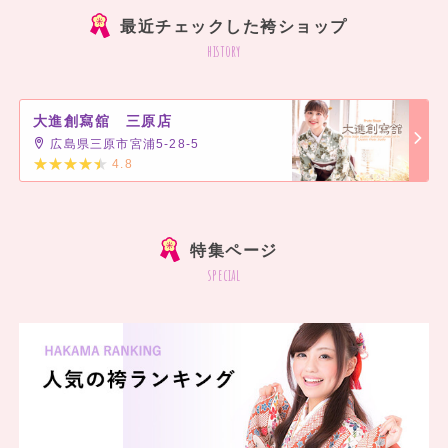
最近チェックした袴ショップ
history
大進創寫舘 三原店
広島県三原市宮浦5-28-5
4.8
]
特集ページ
special