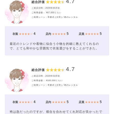
4.7
総合評価
ご来店日時：2025年05月頃
ご利用金額： ¥67,000くらい
ご利用シーン：卒業式 (大学)／袴のレンタル
4
5
5
衣装
★★★★☆
店内
★★★★★
店員
★★★★★
最近のトレンドや着物に似合う小物を的確に教えてくれるの
で、とても和やかな雰囲気で衣装選びをすることができた。
4.7
総合評価
ご来店日時：2025年03月頃
ご利用金額： ¥100,000くらい
ご利用シーン：卒業式 (大学)／袴のレンタル
4
5
5
衣装
★★★★☆
店内
★★★★★
店員
★★★★★
袴は急だったのですが、都合を合わせてくれ対応が良かったで