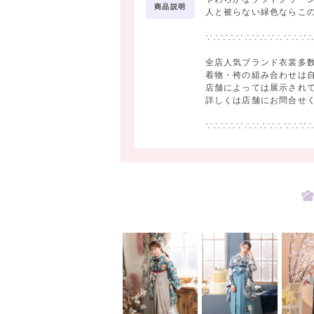
商品説明
人と被らない緑色ならこ
∵∴∵∴∵∴∵∴∵∴∵∴∵
全店人気ブランド衣裳多数
着物・袴の組み合わせは
店舗によっては展示され
詳しくは店舗にお問合せ
∵∴∵∴∵∴∵∴∵∴∵∴∵