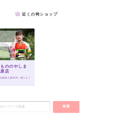
近くの袴ショップ
きもののやしま
三原店
 広島県三原市円一町1-1-7
検索