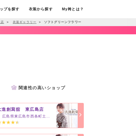
ップを探す
衣装から探す
My袴とは？
原店
＞
衣装ギャラリー
＞
ソフトグリーンフラワー
関連性の高いショップ
大進創寫舘 東広島店
広島県東広島市西条町土与丸1227-1