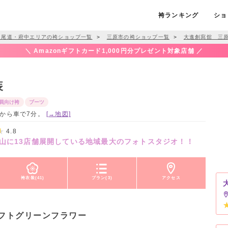
袴ランキング
ショ
・尾道・府中エリアの袴ショップ一覧
＞
三原市の袴ショップ一覧
＞
大進創寫舘 三
＼ Amazonギフトカード1,000円分プレゼント対象店舗 ／
装
員向け袴
ブーツ
原駅から車で7分。
[→地図]
4.8
山に13店舗展開している地域最大のフォトスタジオ！！
袴衣装(41)
プラン(3)
アクセス
フトグリーンフラワー