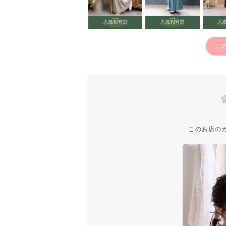
こ
このお店の