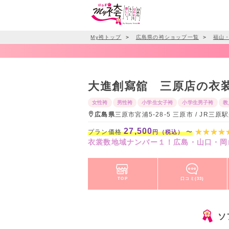
My袴トップ
＞
広島県の袴ショップ一覧
＞
福山
大進創寫舘 三原店の衣
女性袴
男性袴
小学生女子袴
小学生男子袴
教
広島県
三原市宮浦5-28-5 三原市 / JR三
27,500
プラン価格
〜
円（税込）
衣裳数地域ナンバー１！広島・山口・岡
TOP
口コミ(33)
ソ