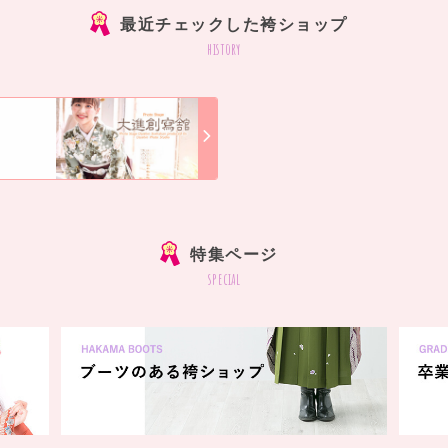
最近チェックした袴ショップ
history
]
特集ページ
special