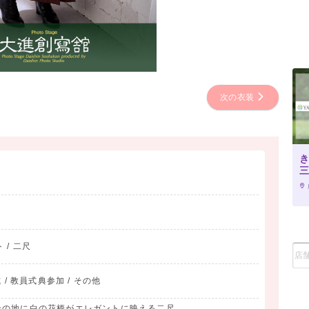
次の衣装
 / 二尺
 / 教員式典参加 / その他
ンの地に白の花柄がエレガントに映える二尺。