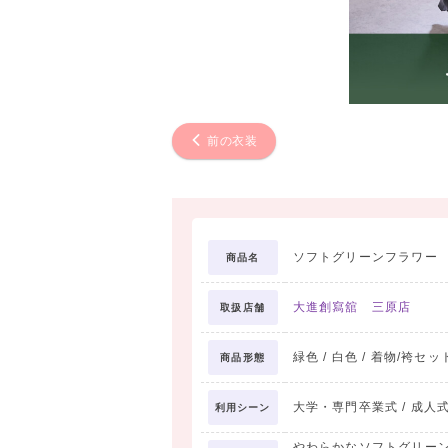
前の衣装
ソフトグリーンフラワー
商品名
大進創寫舘 三原店
取扱店舗
緑色 / 白色 / 着物/袴セット
商品形態
大学・専門卒業式 / 成人式
利用シーン
やわらかなソフトグリー