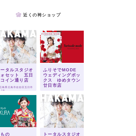
近くの袴ショップ
トータルスタジオ
ふりそでMODE
フォセット 五日
ウェディングボッ
市コイン通り店
クス ゆめタウン
廿日市店
 広島県広島市佐伯区五日市
4-18
 広島県廿日市市下平良2-2-
1
きもの
トータルスタジオ