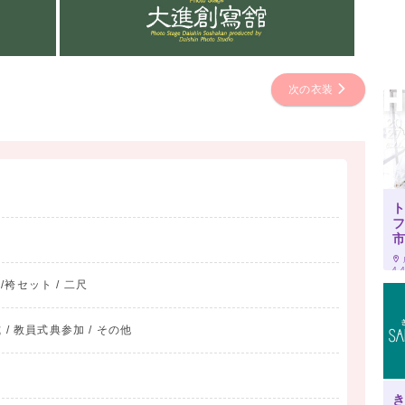
次の衣装
4-
物/袴セット / 二尺
 / 教員式典参加 / その他