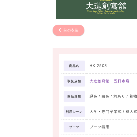
前の衣装
HK-2508
商品名
大進創寫舘 五日市店
取扱店舗
緑色 / 白色 / 柄あり / 着
商品形態
大学・専門卒業式 / 成人式
利用シーン
ブーツ着用
ブーツ