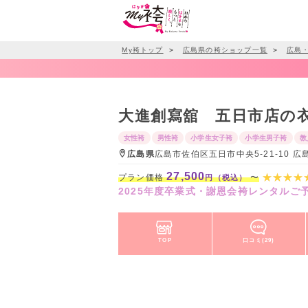
My袴トップ
＞
広島県の袴ショップ一覧
＞
広島
大進創寫舘 五日市店の
女性袴
男性袴
小学生女子袴
小学生男子袴
教
広島県
広島市佐伯区五日市中央5-21-10 広
27,500
プラン価格
〜
円（税込）
2025年度卒業式・謝恩会袴レンタルご
TOP
口コミ(29)