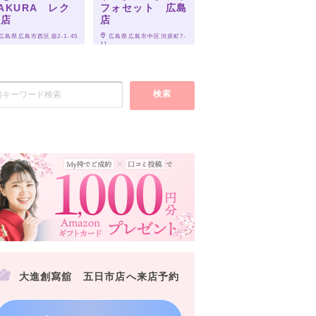
AKURA レク
フォセット 広島
ト店
店
 広島県広島市西区扇2-1-45
 広島県広島市中区河原町7-
11
検索
大進創寫舘 五日市店へ来店予約