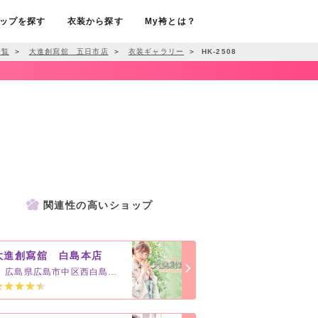
ップを探す
衣装から探す
My袴とは？
一覧
＞
大進創寫舘 五日市店
＞
衣装ギャラリー
＞
HK-2508
関連性の高いショップ
大進創寫舘 白島本店
広島県広島市中区西白島町16-11-2F