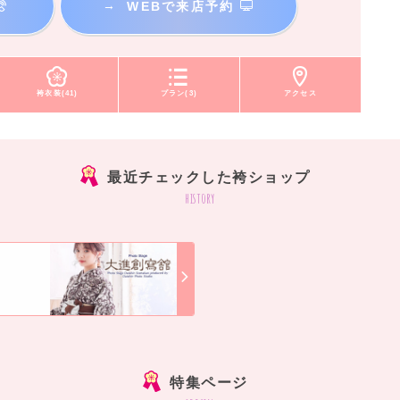
→
WEBで来店予約
袴衣装(41)
プラン(3)
アクセス
最近チェックした袴ショップ
history
]
特集ページ