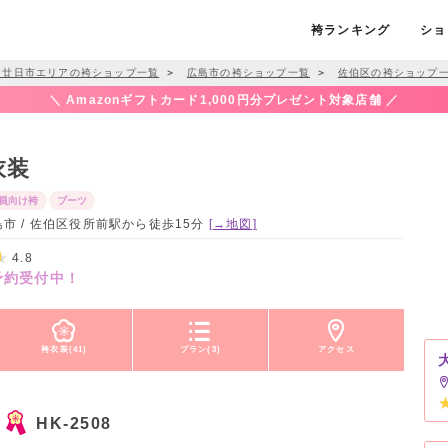
袴ランキング
ショ
・廿日市エリアの袴ショップ一覧
＞
広島市の袴ショップ一覧
＞
佐伯区の袴ショップ
＼ Amazonギフトカード1,000円分プレゼント対象店舗 ／
衣装
員向け袴
ブーツ
島市 / 佐伯区役所前駅から徒歩15分
[→地図]
4.8
予約受付中！
袴衣装(41)
プラン(3)
アクセス
HK-2508