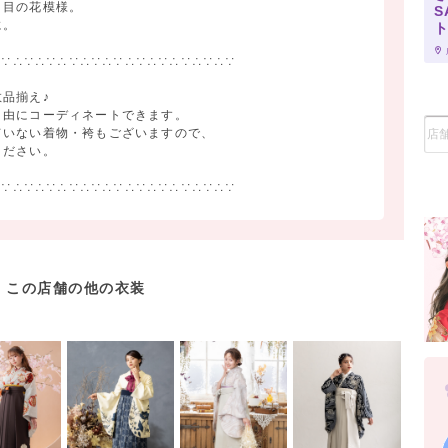
き目の花模様。
S
に。
∴∵∴∵∴∵∴∵∴∵∴∵∴∵∴∵∴∵∴∵∴∵
品揃え♪
自由にコーディネートできます。
ていない着物・袴もございますので、
ください。
∴∵∴∵∴∵∴∵∴∵∴∵∴∵∴∵∴∵∴∵∴∵
この店舗の他の衣装