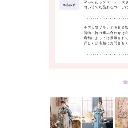
深みのあるグリーンに大
商品説明
白い袴で気品あるコーデ
∵∴∵∴∵∴∵∴∵∴∵∴∵
全店人気ブランド衣裳多数
着物・袴の組み合わせは
店舗によっては展示され
詳しくは店舗にお問合せ
∵∴∵∴∵∴∵∴∵∴∵∴∵