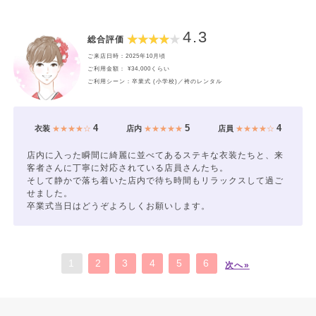
4.3
総合評価
ご来店日時：2025年10月頃
ご利用金額： ¥34,000くらい
ご利用シーン：卒業式 (小学校)／袴のレンタル
4
5
4
衣装
★★★★☆
店内
★★★★★
店員
★★★★☆
店内に入った瞬間に綺麗に並べてあるステキな衣装たちと、来
客者さんに丁寧に対応されている店員さんたち。
そして静かで落ち着いた店内で待ち時間もリラックスして過ご
せました。
卒業式当日はどうぞよろしくお願いします。
1
2
3
4
5
6
次へ»