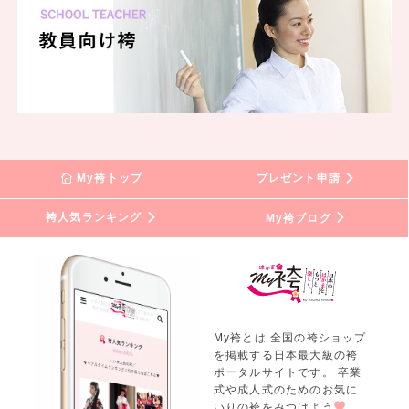
My袴トップ
プレゼント申請
袴人気ランキング
My袴ブログ
My袴とは 全国の袴ショップ
を掲載する日本最大級の袴
ポータルサイトです。 卒業
式や成人式のためのお気に
いりの袴をみつけよう