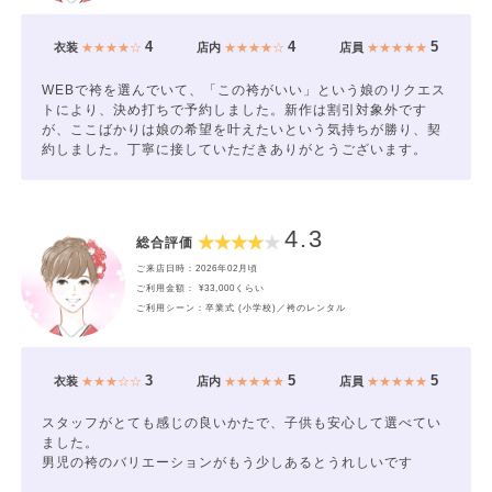
4
4
5
衣装
★★★★☆
店内
★★★★☆
店員
★★★★★
WEBで袴を選んでいて、「この袴がいい」という娘のリクエス
トにより、決め打ちで予約しました。新作は割引対象外です
が、ここばかりは娘の希望を叶えたいという気持ちが勝り、契
約しました。丁寧に接していただきありがとうございます。
4.3
総合評価
ご来店日時：2026年02月頃
ご利用金額： ¥33,000くらい
ご利用シーン：卒業式 (小学校)／袴のレンタル
3
5
5
衣装
★★★☆☆
店内
★★★★★
店員
★★★★★
スタッフがとても感じの良いかたで、子供も安心して選べてい
ました。
男児の袴のバリエーションがもう少しあるとうれしいです