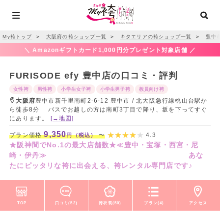
My袴トップ
＞
大阪府の袴ショップ一覧
＞
キタエリアの袴ショップ一覧
＞
豊中
＼ Amazonギフトカード1,000円分プレゼント対象店舗 ／
FURISODE efy 豊中店の口コミ・評判
女性袴
男性袴
小学生女子袴
小学生男子袴
教員向け袴
大阪府
豊中市新千里南町2-6-12 豊中市 / 北大阪急行線桃山台駅か
ら徒歩8分 バスでお越しの方は南町3丁目で降り、坂を下ってすぐ
にあります。
[→地図]
9,350
プラン価格
〜
4.3
円（税込）
★阪神間でNo.1の最大店舗数★≪豊中・宝塚・西宮・尼
崎・伊丹≫ あな
たにピッタリな袴に出会える、袴レンタル専門店です♪
TOP
口コミ(52)
袴衣装(50)
プラン(4)
アクセス