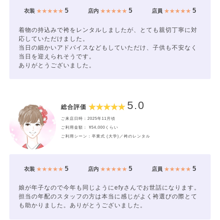
5
5
5
衣装
★★★★★
店内
★★★★★
店員
★★★★★
着物の持込みで袴をレンタルしましたが、とても親切丁寧に対
応していただけました。
当日の細かいアドバイスなどもしていただけ、子供も不安なく
当日を迎えられそうです。
ありがとうございました。
5.0
総合評価
ご来店日時：2025年11月頃
ご利用金額： ¥54,000くらい
ご利用シーン：卒業式 (大学)／袴のレンタル
5
5
5
衣装
★★★★★
店内
★★★★★
店員
★★★★★
娘が年子なので今年も同じようにefyさんでお世話になります。
担当の年配のスタッフの方は本当に感じがよく袴選びの際とて
も助かりました。ありがとうございました。