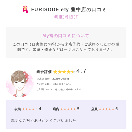
FURISODE efy 豊中店の口コミ
kuchikomi report
My袴の口コミについて
この口コミは実際にMy袴から来店予約・ご成約をした方の感
想です。加筆・修正などは一切おこなっておりません。
4.7
総合評価
ご来店日時：2026年06月頃
ご利用金額： ¥44,000くらい
ご利用シーン：その他／袴のレンタル
4
5
5
衣装
★★★★☆
店内
★★★★★
店員
★★★★★
親切なご対応ありがとうございました