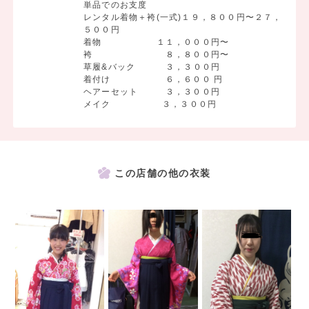
単品でのお支度
レンタル着物＋袴(一式)１９，８００円〜２７，
５００円
着物 １１，０００円〜
袴 ８，８００円〜
草履&バック ３，３００円
着付け ６，６００ 円
ヘアーセット ３，３００円
メイク ３，３００円
この店舗の他の衣装