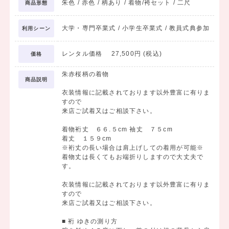
朱色 / 赤色 / 柄あり / 着物/袴セット / 二尺
商品形態
大学・専門卒業式 / 小学生卒業式 / 教員式典参加
利用シーン
レンタル価格 27,500円 (税込)
価格
朱赤桜柄の着物
商品説明
衣装情報に記載されております以外豊富に有りま
すので
来店ご試着又はご相談下さい。
着物裄丈 ６６.５cm 袖丈 ７５cm
着丈 １５９cm
※裄丈の長い場合は肩上げしての着用が可能※
着物丈は長くてもお端折りしますので大丈夫で
す。
衣装情報に記載されております以外豊富に有りま
すので
来店ご試着又はご相談下さい。
■ 裄 ゆきの測り方