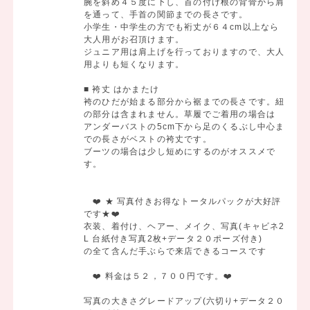
腕を斜め４５度に下し、首の付け根の背骨から肩
を通って、手首の関節までの長さです。
小学生・中学生の方でも裄丈が６４cm以上なら
大人用がお召頂けます。
ジュニア用は肩上げを行っておりますので、大人
用よりも短くなります。
■ 袴丈 はかまたけ
袴のひだが始まる部分から裾までの長さです。紐
の部分は含まれません。草履でご着用の場合は
アンダーバストの5cm下から足のくるぶし中心ま
での長さがベストの袴丈です。
ブーツの場合は少し短めにするのがオススメで
す。
❤️ ★ 写真付きお得なトータルパックが大好評
です★❤️
衣装、着付け、ヘアー、メイク、写真(キャビネ2
L 台紙付き写真2枚+データ２０ポーズ付き)
の全て含んだ手ぶらで来店できるコースです
❤️ 料金は５２，７００円です。❤️
写真の大きさグレードアップ(六切り+データ２０