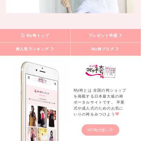
My袴トップ
プレゼント申請
袴人気ランキング
My袴ブログ
My袴とは 全国の袴ショップ
を掲載する日本最大級の袴
ポータルサイトです。 卒業
式や成人式のためのお気に
いりの袴をみつけよう
MY袴の使い方