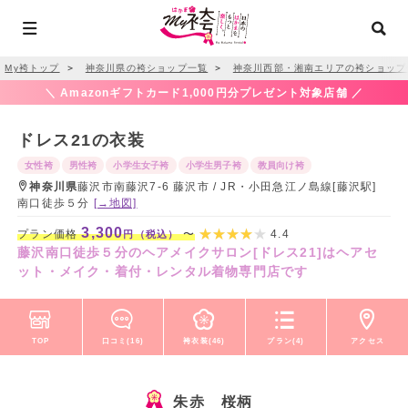
My袴トップ
＞
神奈川県の袴ショップ一覧
＞
神奈川西部・湘南エリアの袴ショップ
＼ Amazonギフトカード1,000円分プレゼント対象店舗 ／
ドレス21の衣装
女性袴
男性袴
小学生女子袴
小学生男子袴
教員向け袴
神奈川県
藤沢市南藤沢7-6 藤沢市 / JR・小田急江ノ島線[藤沢駅]
南口徒歩５分
[→地図]
3,300
プラン価格
〜
4.4
円（税込）
藤沢南口徒歩５分のヘアメイクサロン[ドレス21]はヘアセ
ット・メイク・着付・レンタル着物専門店です
TOP
口コミ(16)
袴衣装(46)
プラン(4)
アクセス
朱赤 桜柄