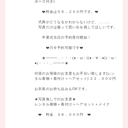
ポーズ付き)
❤️料金は５９，２００円です。❤️
式典がどうなるかわからないけど、………
写真だけは撮って思い出を残してほしいです。
卒業式当日の予約受付開始！
❤️只今予約可能です❤️
★━━━…・・・(●・ω・)(●・∀・●)(・ω・
●)・・・…━━━★
付添のお母様のお支度もお手伝い致します[レン
タル着物＋着付け＋ヘアセット] ２２，０００円
お衣装のお持ち込みもOKです。
★写真無しでのお支度★
レンタル着物＋着付け＋ヘアセット＋メイク
❤️ 料金 ３８，０００円 ❤️