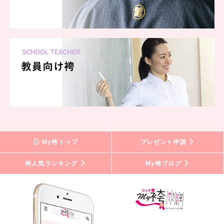
My袴トップ
プレゼント申請
袴人気ランキング
My袴ブログ