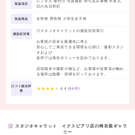
レンタル 着付け 写真撮影 持ち込み着物 卒業式
お持ち込みのドレスやガウンでの撮影もOK！
取扱項目
日の当日対応
お問い合わせだけでもお気軽にお待ちしております📞
女性袴 男性袴 小学生女子袴
取扱商品
◎スタジオキャラットの感染症対策◎
感染症対策
お客様の安全を最優先に考え
安心してご来店できる環境を心掛け、撮影スタジ
オおよび
各所では衛生ポリシーを定めております。
店頭端末や撮影小物など、お客様や従業員が触れ
る場所は除菌・清掃を行っております。
口コミ総合評
4.4
(
64
件)
価
スタジオキャラット イクスピアリ店の袴衣装ギャラ
リー