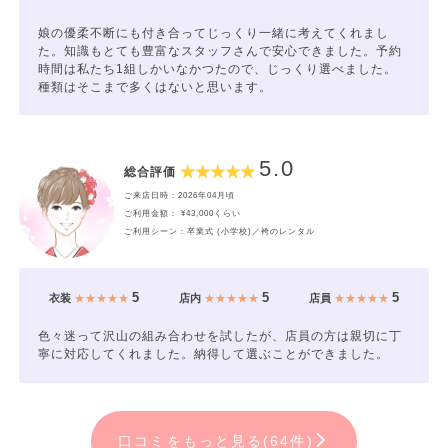
娘の優柔不断にも付き合ってじっくり一緒に考えてくれまし
た。知識もとても豊富なスタッフさんで安心できました。予約
時間は私たち1組しかいなかつたので、じっくり選べました。
種類はそこまで多くはないと思います。
5.0
総合評価
ご来店日時：2026年04月頃
ご利用金額： ¥43,000くらい
ご利用シーン：卒業式 (小学校)／袴のレンタル
5
5
5
衣装
★★★★★
店内
★★★★★
店員
★★★★★
色々迷って沢山の組み合わせを試したが、店員の方は親切に丁
寧に対応してくれました。納得して選ぶことができました。
口コミをもっと見る(64件)