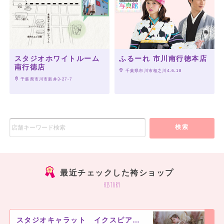
スタジオホワイトルーム
ふるーれ 市川南行徳本店
南行徳店
 千葉県市川市相之川4-6-18
 千葉県市川市新井3-27-7
検索
最近チェックした袴ショップ
history
スタジオキャラット イクスピアリ店