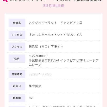
憧れの袴で撮影だけの卒業式もおすすめ。
shop information
お得なプランもご用意しています！!
お問い合わせは、【来店予約】またはお電話から☎
スタジオキャラット イクスピアリ店
店舗名
人気の袴は早い者勝ちです!
すたじおきゃらっといくすぴありてん
ふりがな
❕ 卒業袴前撮りも絶賛ご予約受付中
2026年3月31日まで
舞浜駅（南口）下車すぐ
アクセス
平日7,800円（税込）
〒279-0031
土日祝日18,800円(税込）
住所
千葉県浦安市舞浜1-4 イクスピアリ2Fミュージア
ムレーン
詳しくは、プランページをCHECK📷
10:00
〜
19:00
営業時間
袴撮影時貸し出し・着付け・ヘアセット
年中無休
定休日
基本料金のなかに全て込みです！
※別途お写真代金が必要です
あり
駐車場
スタジオキャラットは 持ち込み料金がかかりません！