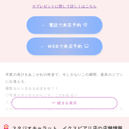
※プレゼントに関して詳しくはこちら
→
電話で来店予約
→
WEBで来店予約
卒業の喜びをあこがれの袴姿で。今しかないこの瞬間、最高のジブン
に出逢える。
撮影もレンタルもおまかせ！！
♡写真スタジオだからこそ、こだわれる♡
スタジオキャラットはスタジオ撮影はもちろん
続きを表示
古典柄から人気のモダン柄までイマドキの袴を豊富に取りそろえた写
真スタジオです！！
卒業式当日の袴レンタルも受付中✨
スタジオキャラット イクスピアリ店の店舗情報