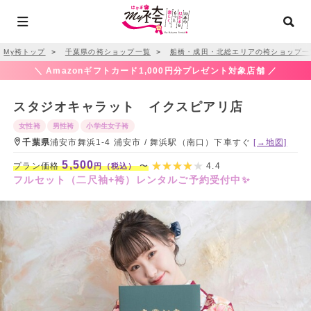
My袴トップ
＞
千葉県の袴ショップ一覧
＞
船橋・成田・北総エリアの袴ショップ一
＼ Amazonギフトカード1,000円分プレゼント対象店舗 ／
スタジオキャラット イクスピアリ店
女性袴
男性袴
小学生女子袴
千葉県
浦安市舞浜1-4 浦安市 / 舞浜駅（南口）下車すぐ
[→地図]
5,500
プラン価格
〜
4.4
円（税込）
フルセット（二尺袖+袴）レンタルご予約受付中✨