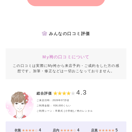
みんなの口コミ評価
My袴の口コミについて
この口コミは実際にMy袴から来店予約・ご成約をした方の感
想です。加筆・修正などは一切おこなっておりません。
4.3
総合評価
ご来店日時：2026年07月頃
ご利用金額： ¥36,000くらい
ご利用シーン：卒業式 (小学校)／袴のレンタル
4
4
5
衣装
★★★★☆
店内
★★★★☆
店員
★★★★★