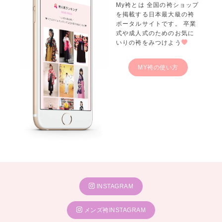
My袴とは 全国の袴ショップ
を掲載する日本最大級の袴
ポータルサイトです。 卒業
式や成人式のためのお気に
いりの袴をみつけよう
MY袴の使い方
INSTAGRAM
メンズ袴INSTAGRAM