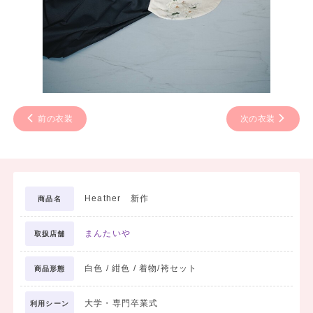
前の衣装
次の衣装
Heather 新作
商品名
まんたいや
取扱店舗
白色 / 紺色 / 着物/袴セット
商品形態
大学・専門卒業式
利用シーン