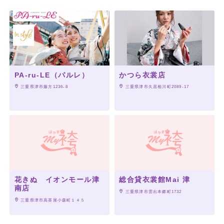
PA-ru-LE（パルレ）
かつら衣裳店
 三重県津市藤方1236-8
 三重県津市久居相川町2089-17
花きぬ イオンモール津
総合貸衣裳館Mai 津
南店
 三重県津市雲出本郷町1732
 三重県津市高茶屋小森町１４５