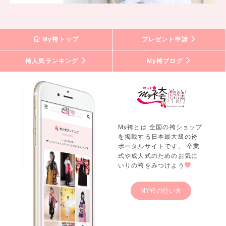
My袴トップ
プレゼント申請
袴人気ランキング
My袴ブログ
My袴とは 全国の袴ショップ
を掲載する日本最大級の袴
ポータルサイトです。 卒業
式や成人式のためのお気に
いりの袴をみつけよう
MY袴の使い方