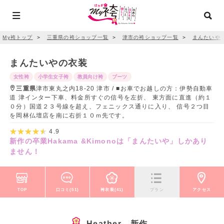
My袴トップ
＞
三重県の袴ショップ一覧
＞
津市の袴ショップ一覧
＞
まんたいや
まんたいやの衣装
女性袴
小学生女子袴
教員向け袴
ブーツ
三重県
津市東丸之内18-20 津市 / ■お車でお越しの方：伊勢自動車
道 津インター下車、料金所すぐの信号を左折、 東方面に直進（約１
０分）国道２３号線を超え、フェニックス通りに入り、 信号２つ目
を岡林仏壇店を南に右折１０ｍ先です。
4.9
新作の卒業Hakama &Kimonoは「まんたいや」しかあり
ません！
TOP
口コミ(51)
袴衣装(41)
プラン
アクセス
Heather 新作