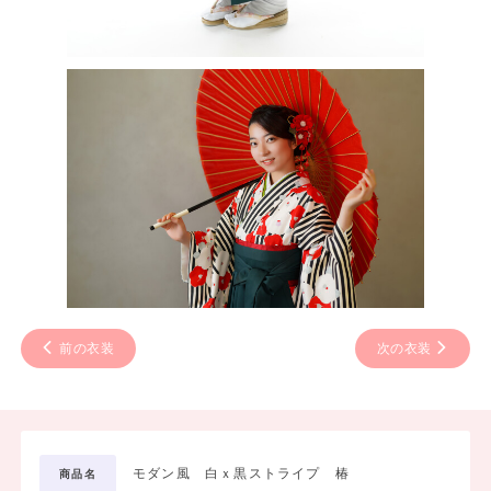
前の衣装
次の衣装
モダン風 白ｘ黒ストライプ 椿
商品名