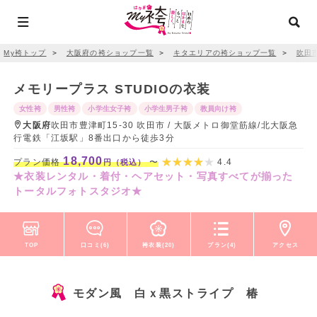
My袴トップ
＞
大阪府の袴ショップ一覧
＞
キタエリアの袴ショップ一覧
＞
吹田
メモリープラス STUDIOの衣装
女性袴
男性袴
小学生女子袴
小学生男子袴
教員向け袴
大阪府
吹田市豊津町15-30 吹田市 / 大阪メトロ御堂筋線/北大阪急
行電鉄「江坂駅」8番出口から徒歩3分
18,700
プラン価格
〜
4.4
円（税込）
★衣装レンタル・着付・ヘアセット・写真すべてが揃った
トータルフォトスタジオ★
TOP
口コミ(6)
袴衣装(20)
プラン(4)
アクセス
モダン風 白ｘ黒ストライプ 椿