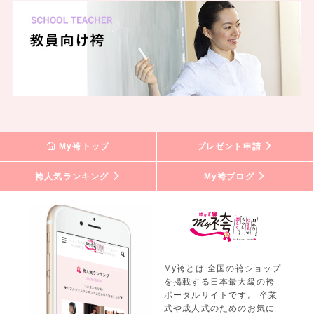
My袴トップ
プレゼント申請
袴人気ランキング
My袴ブログ
My袴とは 全国の袴ショップ
を掲載する日本最大級の袴
ポータルサイトです。 卒業
式や成人式のためのお気に