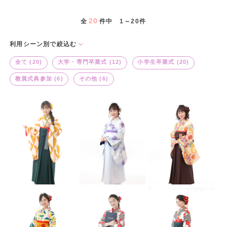
20
全
件中 1～20件
利用シーン別で絞込む
全て (20)
大学・専門卒業式 (12)
小学生卒業式 (20)
教員式典参加 (6)
その他 (6)