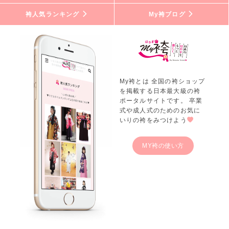
袴人気ランキング
My袴ブログ
My袴とは 全国の袴ショップ
を掲載する日本最大級の袴
ポータルサイトです。 卒業
式や成人式のためのお気に
いりの袴をみつけよう
MY袴の使い方