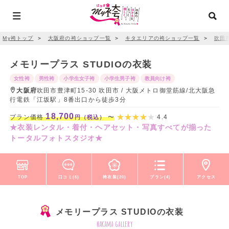
My袴トップ
＞
大阪府の袴ショップ一覧
＞
キタエリアの袴ショップ一覧
＞
吹田
メモリープラス STUDIOの衣装
女性袴
男性袴
小学生女子袴
小学生男子袴
教員向け袴
大阪府
吹田市豊津町15-30 吹田市 / 大阪メトロ御堂筋線/北大阪急
行電鉄「江坂駅」8番出口から徒歩3分
18,700
プラン価格
〜
4.4
円（税込）
★衣装レンタル・着付・ヘアセット・写真すべてが揃った
トータルフォトスタジオ★
TOP
口コミ(6)
袴衣装(20)
プラン(4)
アクセス
メモリープラス STUDIOの衣装
hakama gallery