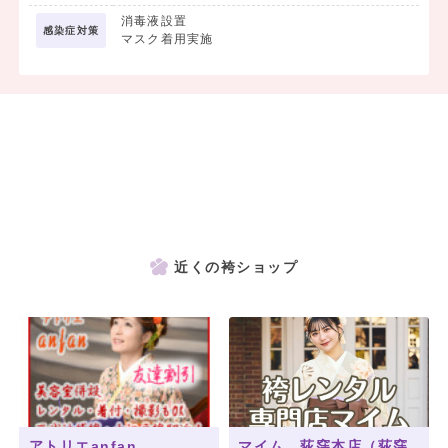
消毒液設置
感染症対策
マスク着用実施
近くの袴ショップ
アトリエanfan
マイム 荻窪本店（荻窪