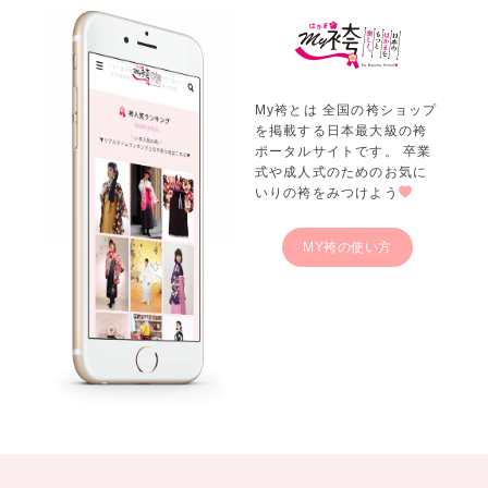
My袴とは 全国の袴ショップ
を掲載する日本最大級の袴
ポータルサイトです。 卒業
式や成人式のためのお気に
いりの袴をみつけよう
MY袴の使い方