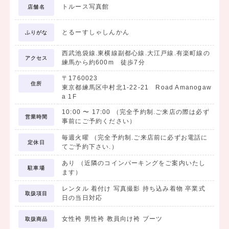
トルース写真館
店舗名
とるーすしゃしんかん
ふりがな
西武池袋線.東横線副都心線.大江戸線.有楽町線の
アクセス
練馬から約600m 徒歩7分
〒1760023
住所
東京都練馬区中村北1-22-21 Road Amanogaw
a 1F
10:00
〜
17:00
（完全予約制.ご来店の際は必ず
営業時間
事前にご予約ください）
毎週火曜 （完全予約制.ご来店前に必ずお電話に
定休日
てご予約下さい.）
あり （近隣のコインパーキングをご案内いたし
駐車場
ます）
レンタル 着付け 写真撮影 持ち込み着物 卒業式
取扱項目
日の当日対応
女性袴 男性袴 教員向け袴 ブーツ
取扱商品