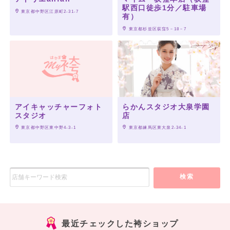
駅西口徒歩1分／駐車場
 東京都中野区江原町2-31-7
有）
 東京都杉並区荻窪5－18－7
アイキャッチャーフォト
らかんスタジオ大泉学園
スタジオ
店
 東京都中野区東中野4‐3‐1
 東京都練馬区東大泉2-34-1
検索
最近チェックした袴ショップ