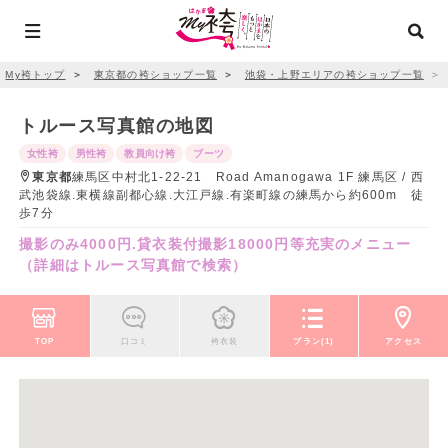
My袴トップ
＞
東京都の袴ショップ一覧
＞
池袋・上野エリアの袴ショップ一覧
＞
トルース写真館の地図
女性袴
男性袴
教員向け袴
ブーツ
東京都
練馬区中村北1-22-21 Road Amanogawa 1F 練馬区 / 西
武池袋線.東横線副都心線.大江戸線.有楽町線の練馬から約600m 徒
歩7分
撮影のみ4000円.貸衣装付撮影18000円等充実のメニュー
（詳細はトルース写真館で検索）
TOP
口コミ
袴衣装
プラン(1)
アクセス