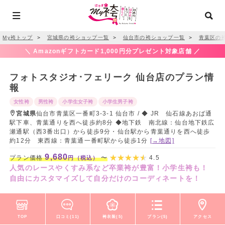
My袴トップ
＞
宮城県の袴ショップ一覧
＞
仙台市の袴ショップ一覧
＞
青葉区の
＼ Amazonギフトカード1,000円分プレゼント対象店舗 ／
フォトスタジオ･フェリーク 仙台店のプラン情
報
女性袴
男性袴
小学生女子袴
小学生男子袴
宮城県
仙台市青葉区一番町3-3-1 仙台市 / ◆ JR 仙石線あおば通
駅下車、青葉通りを西へ徒歩約8分 ◆地下鉄 南北線：仙台地下鉄広
瀬通駅（西3番出口）から徒歩9分・仙台駅から青葉通りを西へ徒歩
約12分 東西線：青葉通一番町駅から徒歩1分
[→地図]
9,680
プラン価格
〜
4.5
円（税込）
人気のレースやくすみ系など卒業袴が豊富！小学生袴も！
自由にカスタマイズして自分だけのコーディネートを！
TOP
口コミ(11)
袴衣装(5)
プラン(5)
アクセス