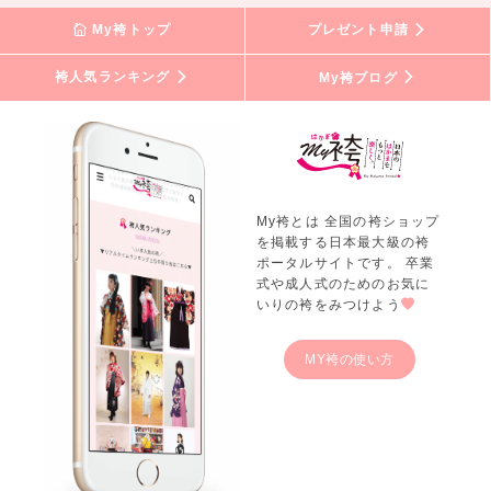
My袴トップ
プレゼント申請
袴人気ランキング
My袴ブログ
My袴とは 全国の袴ショップ
を掲載する日本最大級の袴
ポータルサイトです。 卒業
式や成人式のためのお気に
いりの袴をみつけよう
MY袴の使い方