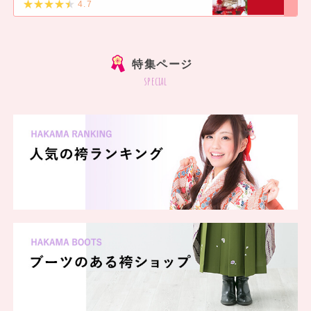
4.7
]
特集ページ
special