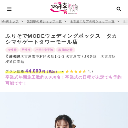
My袴トップ
＞
愛知県の袴ショップ一覧
＞
名古屋エリアの袴ショップ一覧
＞
名
ふりそでMODEウェディングボックス タカ
シマヤゲートタワーモール店
女性袴
男性袴
小学生女子袴
教員向け袴
愛知県
名古屋市中村区名駅1-1-3 名古屋市 / JR各線「名古屋駅」
桜通口直結
44,000
プラン価格
〜
4.7
円（税込）
卒業式年間施工数約8,000名！卒業式の日程が未定でも予約
可能です！