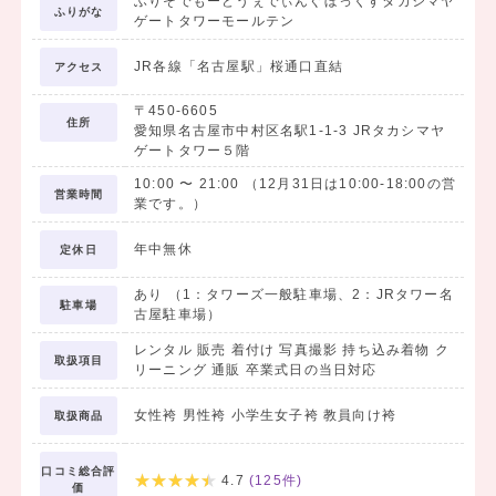
ふりそでもーどうぇでぃんぐぼっくすタカシマヤ
ふりがな
ゲートタワーモールテン
JR各線「名古屋駅」桜通口直結
アクセス
〒450-6605
住所
愛知県名古屋市中村区名駅1-1-3 JRタカシマヤ
ゲートタワー５階
10:00
〜
21:00
（12月31日は10:00-18:00の営
営業時間
業です。）
年中無休
定休日
あり （1：タワーズ一般駐車場、2：JRタワー名
駐車場
古屋駐車場）
レンタル 販売 着付け 写真撮影 持ち込み着物 ク
取扱項目
リーニング 通販 卒業式日の当日対応
女性袴 男性袴 小学生女子袴 教員向け袴
取扱商品
口コミ総合評
4.7
(
125
件)
価