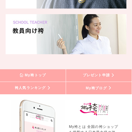
My袴トップ
プレゼント申請
袴人気ランキング
My袴ブログ
My袴とは 全国の袴ショップ