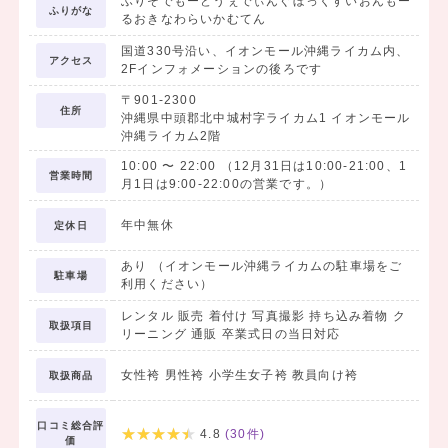
ふりそでもーどうぇでぃんぐぼっくすいおんもー
ふりがな
るおきなわらいかむてん
国道330号沿い、イオンモール沖縄ライカム内、
アクセス
2Fインフォメーションの後ろです
〒901-2300
住所
沖縄県中頭郡北中城村字ライカム1 イオンモール
沖縄ライカム2階
10:00
〜
22:00
（12月31日は10:00-21:00、1
営業時間
月1日は9:00-22:00の営業です。）
年中無休
定休日
あり （イオンモール沖縄ライカムの駐車場をご
駐車場
利用ください）
レンタル 販売 着付け 写真撮影 持ち込み着物 ク
取扱項目
リーニング 通販 卒業式日の当日対応
女性袴 男性袴 小学生女子袴 教員向け袴
取扱商品
口コミ総合評
4.8
(
30
件)
価