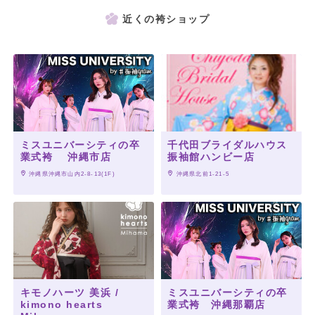
近くの袴ショップ
ミスユニバーシティの卒
千代田ブライダルハウス
業式袴 沖縄市店
振袖館ハンビー店
 沖縄県沖縄市山内2-8-13(1F)
 沖縄県北前1-21-5
キモノハーツ 美浜 /
ミスユニバーシティの卒
kimono hearts
業式袴 沖縄那覇店