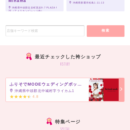
Mihama
 沖縄県那覇市松島1-11-13
 沖縄県中頭郡北谷町美浜9-7 PLAZA f 
2F（アメリカンビレッジ内）
検索
最近チェックした袴ショップ
history
ふりそでMODEウェディングボックス イオンモール沖縄ライカム店
沖縄県中頭郡北中城村字ライカム1
4.8
]
特集ページ
special