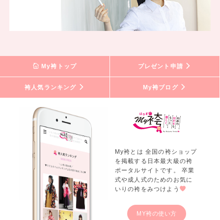
My袴トップ
プレゼント申請
袴人気ランキング
My袴ブログ
My袴とは 全国の袴ショップ
を掲載する日本最大級の袴
ポータルサイトです。 卒業
式や成人式のためのお気に
いりの袴をみつけよう
MY袴の使い方