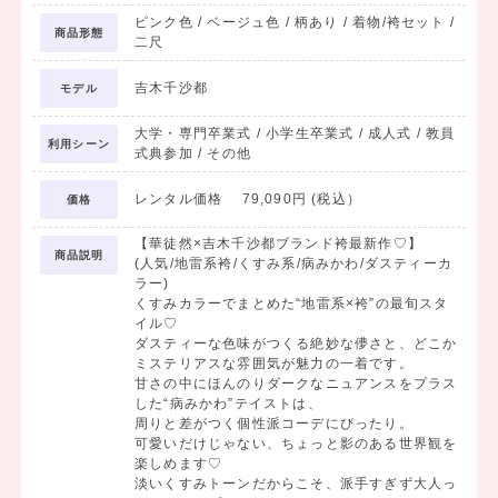
ピンク色 / ベージュ色 / 柄あり / 着物/袴セット /
商品形態
二尺
吉木千沙都
モデル
大学・専門卒業式 / 小学生卒業式 / 成人式 / 教員
利用シーン
式典参加 / その他
レンタル価格 79,090円 (税込）
価格
【華徒然×吉木千沙都ブランド袴最新作♡】
商品説明
(人気/地雷系袴/くすみ系/病みかわ/ダスティーカ
ラー)
くすみカラーでまとめた“地雷系×袴”の最旬スタ
イル♡
ダスティーな色味がつくる絶妙な儚さと、どこか
ミステリアスな雰囲気が魅力の一着です。
甘さの中にほんのりダークなニュアンスをプラス
した“病みかわ”テイストは、
周りと差がつく個性派コーデにぴったり。
可愛いだけじゃない、ちょっと影のある世界観を
楽しめます♡
淡いくすみトーンだからこそ、派手すぎず大人っ