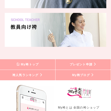
My袴トップ
プレゼント申請
袴人気ランキング
My袴ブログ
My袴とは 全国の袴ショップ