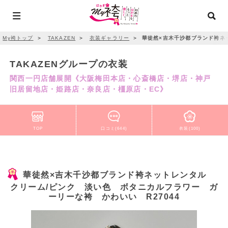
My袴トップ
＞
TAKAZEN
＞
衣装ギャラリー
＞
華徒然×吉木千沙都ブランド袴ネッ
TAKAZENグループの衣装
関西一円店舗展開《大阪梅田本店・心斎橋店・堺店・神戸
旧居留地店・姫路店・奈良店・橿原店・EC》
TOP
口コミ(644)
衣装(100)
華徒然×吉木千沙都ブランド袴ネットレンタル
クリーム/ピンク 淡い色 ボタニカルフラワー ガ
ーリーな袴 かわいい R27044