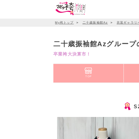
My袴トップ
＞
二十歳振袖館Az
＞
衣装ギャラリ
二十歳振袖館Azグループ
卒業袴大決算市！
TOP
S