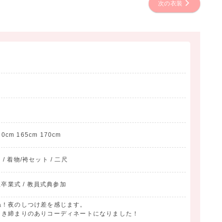
次の衣装
60cm 165cm 170cm
 / 着物/袴セット / 二尺
生卒業式 / 教員式典参加
ね！夜のしつけ差を感じます。
引き締まりのありコーディネートになりました！