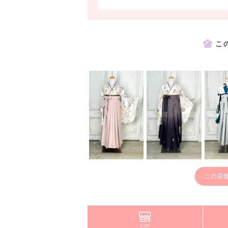
こ
この店
TOP