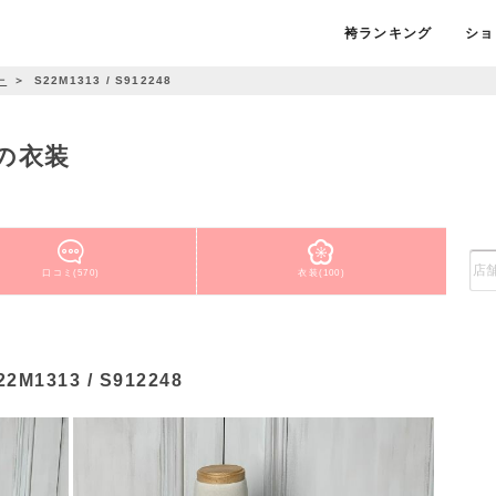
袴ランキング
ショ
ー
＞
S22M1313 / S912248
の衣装
口コミ(570)
衣装(100)
22M1313 / S912248