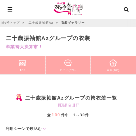
My袴トップ
＞
二十歳振袖館Az
＞
衣装ギャラリー
二十歳振袖館Azグループの衣装
卒業袴大決算市！
TOP
口コミ(570)
衣装(100)
二十歳振袖館Azグループの袴衣装一覧
hakama gallery
100
全
件中 1～30件
利用シーンで絞込む