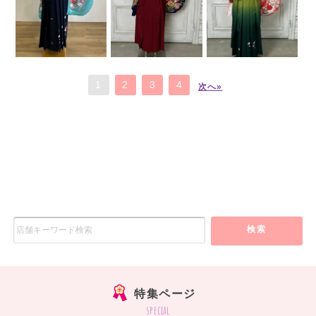
1
2
3
4
次へ»
検索
特集ページ
special