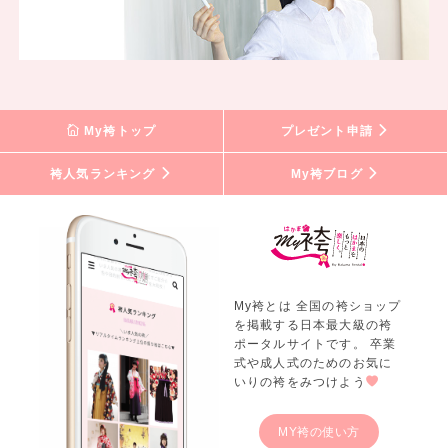
My袴トップ
プレゼント申請
袴人気ランキング
My袴ブログ
My袴とは 全国の袴ショップ
を掲載する日本最大級の袴
ポータルサイトです。 卒業
式や成人式のためのお気に
いりの袴をみつけよう
MY袴の使い方