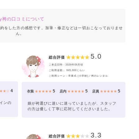
y袴の口コミについて
成約をした方の感想です。加筆・修正などは一切おこなっておりませ
ん。
5.0
総合評価
ご来店日時：2026年06月頃
ご利用金額： ¥45,000くらい
ご利用シーン：卒業式 (小学校)／袴のレンタル
4
5
5
5
★★☆
衣装
★★★★★
店内
★★★★★
店員
★★★★★
インの
娘が袴選びに迷いに迷っていましたが、スタッフ
の方は優しく丁寧に応対してくださいました。
3.3
総合評価