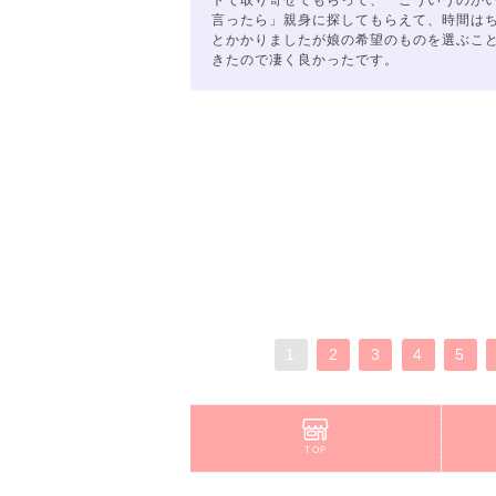
トで取り寄せてもらって、「こういうのが
言ったら」親身に探してもらえて、時間は
とかかりましたが娘の希望のものを選ぶこ
きたので凄く良かったです。
1
2
3
4
5
TOP