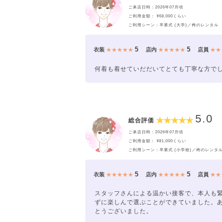
ご来店日時：2026年07月頃
ご利用金額： ¥68,000くらい
ご利用シーン：卒業式 (大学)／袴のレンタル
5
5
衣装
★★★★★
店内
★★★★★
店員
★★
何着も着せていだだいてとても丁寧な方で
5.0
総合評価
ご来店日時：2026年07月頃
ご利用金額： ¥81,000くらい
ご利用シーン：卒業式 (小学校)／袴のレンタ
5
5
衣装
★★★★★
店内
★★★★★
店員
★★
スタッフさんによる温かい接客で、本人も
ずに楽しんで選ぶことができていました。
とうございました。