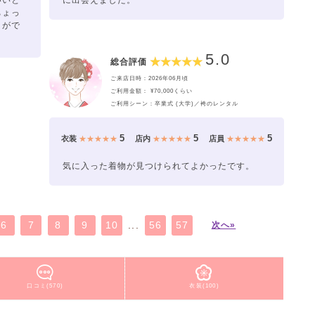
いいと
に出会えました。
ちょっ
とがで
5.0
総合評価
ご来店日時：2026年06月頃
ご利用金額： ¥70,000くらい
ご利用シーン：卒業式 (大学)／袴のレンタル
5
5
5
衣装
★★★★★
店内
★★★★★
店員
★★★★★
気に入った着物が見つけられてよかったです。
6
7
8
9
10
...
56
57
次へ»
口コミ(570)
衣装(100)