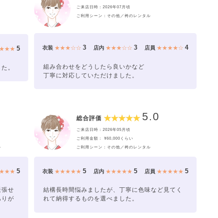
ご来店日時：2026年07月頃
ご利用シーン：その他／袴のレンタル
3
3
4
5
衣装
★★★☆☆
店内
★★★☆☆
店員
★★★★☆
★★★
組み合わせをどうしたら良いかなど
した。
丁寧に対応していただけました。
5.0
総合評価
ご来店日時：2026年05月頃
ご利用金額： ¥60,000くらい
ル
ご利用シーン：その他／袴のレンタル
5
5
5
5
★★★
衣装
★★★★★
店内
★★★★★
店員
★★★★★
緊張せ
結構長時間悩みましたが、丁寧に色味など見てく
ありが
れて納得するものを選べました。