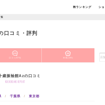
袴ランキング
ショ
一覧
の口コミ・評判
口コミ(570)
衣装(100)
十歳振袖館Azの口コミ
kuchikomi report
県
/
千葉県
/
東京都