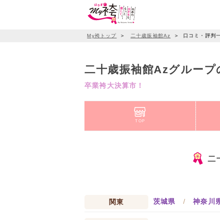
My袴トップ
＞
二十歳振袖館Az
＞
口コミ・評判
二十歳振袖館Azグループ
卒業袴大決算市！
TOP
二
茨城県
/
神奈川
関東