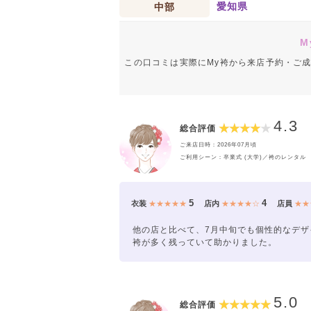
愛知県
中部
M
この口コミは実際にMy袴から来店予約・ご
4.3
総合評価
ご来店日時：2026年07月頃
ご利用シーン：卒業式 (大学)／袴のレンタル
5
4
衣装
★★★★★
店内
★★★★☆
店員
★★
他の店と比べて、7月中旬でも個性的なデザ
袴が多く残っていて助かりました。
5.0
総合評価