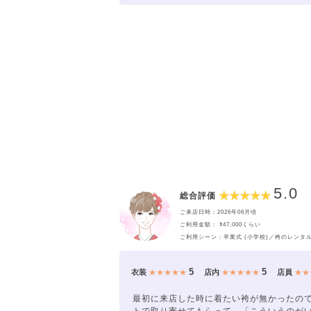
5.0
総合評価
ご来店日時：2026年06月頃
ご利用金額： ¥47,000くらい
ご利用シーン：卒業式 (小学校)／袴のレンタ
5
5
衣装
★★★★★
店内
★★★★★
店員
★★
最初に来店した時に着たい袴が無かったの