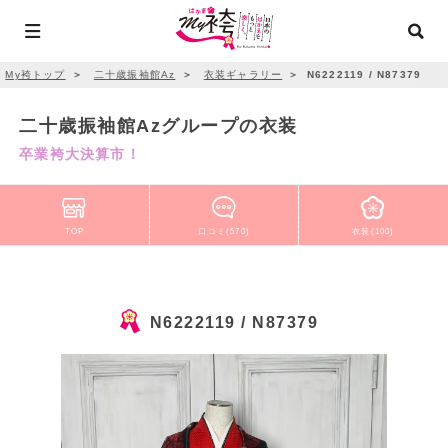
My袴トップ
＞
二十歳振袖館Az
＞
衣装ギャラリー
＞
N6222119 / N87379
二十歳振袖館Azグループの衣装
卒業袴大決算市！
TOP
口コミ(570)
衣装(100)
N6222119 / N87379