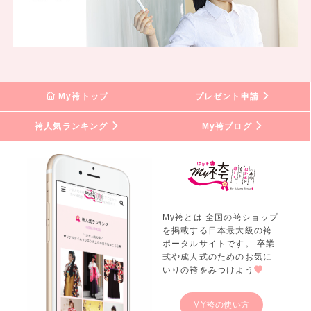
My袴トップ
プレゼント申請
袴人気ランキング
My袴ブログ
My袴とは 全国の袴ショップ
を掲載する日本最大級の袴
ポータルサイトです。 卒業
式や成人式のためのお気に
いりの袴をみつけよう
MY袴の使い方