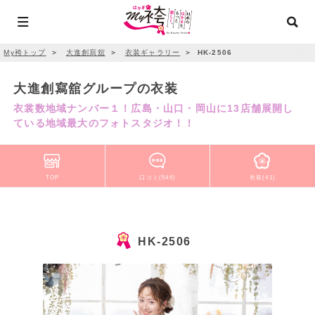
My袴トップ
＞
大進創寫舘
＞
衣装ギャラリー
＞
HK-2506
大進創寫舘グループの衣装
衣裳数地域ナンバー１！広島・山口・岡山に13店舗展開し
ている地域最大のフォトスタジオ！！
TOP
口コミ(549)
衣装(41)
HK-2506