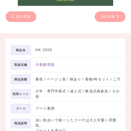
前の衣装
次の衣装
HK-2506
商品名
大進創寫舘
取扱店舗
紫色 / ベージュ色 / 柄あり / 着物/袴セット / 二尺
商品形態
大学・専門卒業式 / 成人式 / 教員式典参加 / その
利用シーン
他
ブーツ着用
ブーツ
淡い色合いで統一したコーデは大人可愛い雰囲
商品説明
気。
ブーツも白系が◎