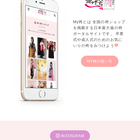
My袴とは 全国の袴ショップ
を掲載する日本最大級の袴
ポータルサイトです。 卒業
式や成人式のためのお気に
いりの袴をみつけよう
MY袴の使い方
INSTAGRAM