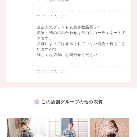
∵∴∵∴∵∴∵∴∵∴∵∴∵∴∵∴∵∴∵∴∵∴∵∴∵∴
∵∴∵∴∵∴∵∴∵
全店人気ブランド衣裳多数品揃え♪
着物・袴の組み合わせは自由にコーディネートで
きます。
店舗によっては展示されていない着物・袴もござ
いますので、
詳しくは店舗にお問合せください。
∵∴∵∴∵∴∵∴∵∴∵∴∵∴∵∴∵∴∵∴∵∴∵∴∵∴
∵∴∵∴∵∴∵∴∵
この店舗グループの他の衣装