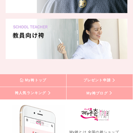
一蔵 鹿児島店
一蔵 富士店
一蔵 宇都宮店
一蔵 新宿三丁目店
一蔵 横浜ランドマークタワー店
一蔵 JRタワー札幌店
一蔵 山形店
一蔵 広島店
一蔵 仙台店
一蔵 水戸店
一蔵 富山店
My袴トップ
プレゼント申請
一蔵 甲府店
一蔵 町田店
袴人気ランキング
My袴ブログ
一蔵 柏店
一蔵 川越クレアモール店
一蔵 帯広店
一蔵 宮崎店
一蔵 新大阪店
My袴とは 全国の袴ショップ