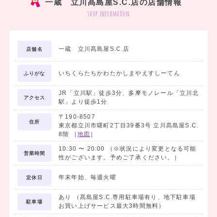
一蔵 立川髙島屋S.C.店の店舗情報
shop information
一蔵 立川髙島屋S.C.店
店舗名
いちくらたちかわたかしまやえすしーてん
ふりがな
JR「立川駅」徒歩3分、多摩モノレール「立川北
アクセス
駅」より徒歩1分
〒190-8507
住所
東京都立川市曙町2丁目39番3号 立川髙島屋S.C.
8階
［
地図
］
10:30
〜
20:00
（※状況により変更となる可能
営業時間
性がございます。予めご了承ください。）
年末年始、毎週火曜
定休日
あり （髙島屋S.C.専用駐車場有り、地下駐車場
駐車場
お買い上げサービス最大3時間無料）