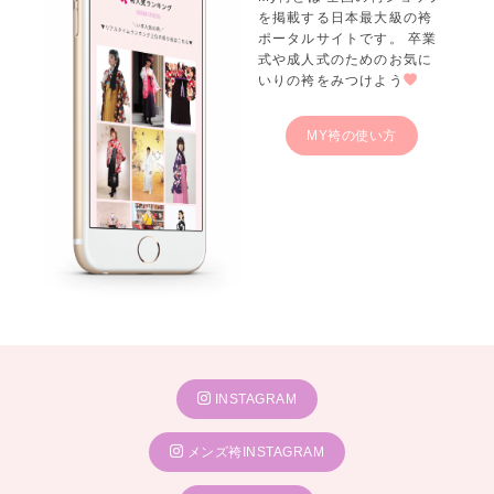
一蔵 大津店
を掲載する日本最大級の袴
一蔵 岐阜店
ポータルサイトです。 卒業
一蔵 高知店
式や成人式のためのお気に
いりの袴をみつけよう
一蔵 橿原店
MY袴の使い方
INSTAGRAM
メンズ袴INSTAGRAM