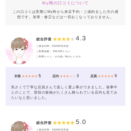
My袴の口コミについて
この口コミは実際にMy袴から来店予約・ご成約をした方の感
想です。加筆・修正などは一切おこなっておりません。
4.3
総合評価
ご来店日時：2026年05月頃
ご利用金額： ¥58,000くらい
ご利用シーン：その他／袴のレンタル
5
3
5
衣装
★★★★★
店内
★★★☆☆
店員
★★★★★
気さくで丁寧な店員さんで楽しく選ぶ事ができました。催事中
とのことで、普段の振袖がたくさん飾られている店内も見てみ
たいなと思いました。
5.0
総合評価
ご来店日時：2026年02月頃