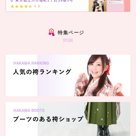
東京都立川市曙町2丁目39番3号
一蔵 上野店
4.8
一蔵 西武新宿ペペ店
]
一蔵 新横浜プリンスペペ店
一蔵 横須賀店
一蔵 平塚店
特集ページ
一蔵 厚木店
special
一蔵 イオン船橋店
一蔵 アリオ市原店
一蔵 前橋店
一蔵 伊勢崎店
一蔵 高崎店
一蔵 長岡店
一蔵 梅田本店
一蔵 なんば店
一蔵 あべのハルカス店
一蔵 和歌山店
一蔵 徳島店
一蔵 熊本店
一蔵 名古屋栄本店