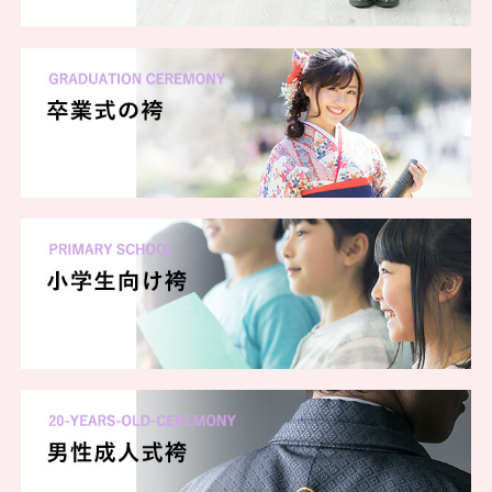
一蔵 ららぽーと名古屋みなとアクルス店
一蔵 ららぽーと海老名店
一蔵 沖縄店
一蔵 横浜本店
一蔵 朝霞店
一蔵 ららぽーと安城店
一蔵 長野店
一蔵 ららぽーと柏の葉
一蔵 名古屋藤が丘店
一蔵 郡山店
一蔵 金沢店
一蔵 弘前店
一蔵 ららぽーと新三郷店
一蔵 池袋店
一蔵 川崎店
一蔵 秋田店
一蔵 京都烏丸店
一蔵 高槻店
一蔵 浜松店