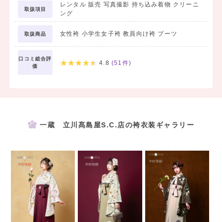
レンタル 販売 写真撮影 持ち込み着物 クリーニ
取扱項目
ング
女性袴 小学生女子袴 教員向け袴 ブーツ
取扱商品
口コミ総合評
4.8
(
51
件)
価
一蔵 立川髙島屋S.C.店の袴衣装ギャラリー