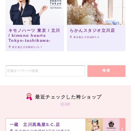
一蔵 銀座本店
一蔵 ららぽーと船橋店
キモノハーツ 東京 / 立川
らかんスタジオ立川店
一蔵 旭川店
/ kimono hearts
 東京都立川市緑町4-5
Tokyo-tachikawa-
一蔵 山口宇部店
一蔵 大宮東口スタジオ
 東京都立川市曙町2-11-7
一蔵 所沢店
一蔵 立川髙島屋S.C.店
一蔵 神戸三宮店
検索
一蔵 いわき店
一蔵アクロス福岡本店
一蔵 千葉本店
最近チェックした袴ショップ
一蔵 岡山店
history
一蔵 ノルベサ札幌店
一蔵 青森店
一蔵 八戸店
一蔵 立川髙島屋S.C.店
一蔵 福島店