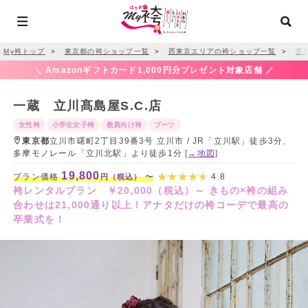
My袴トップ
＞
東京都の袴ショップ一覧
＞
西東京エリアの袴ショップ一覧
＞
立
＼ Amazonギフトカード1,000円分プレゼント対象店舗 ／
一蔵 立川髙島屋S.C.店
女性袴
小学生女子袴
教員向け袴
ブーツ
東京都
立川市曙町2丁目39番3号 立川市 / JR「立川駅」徒歩3分、
多摩モノレール「立川北駅」より徒歩1分
[→地図]
19,800
プラン価格
〜
4.8
円（税込）
袴レンタルプラン ￥20,000（税込）～ きもの×袴の組み
合わせは21,000通り以上！アナタだけの袴コーデで最高の
卒業式を！