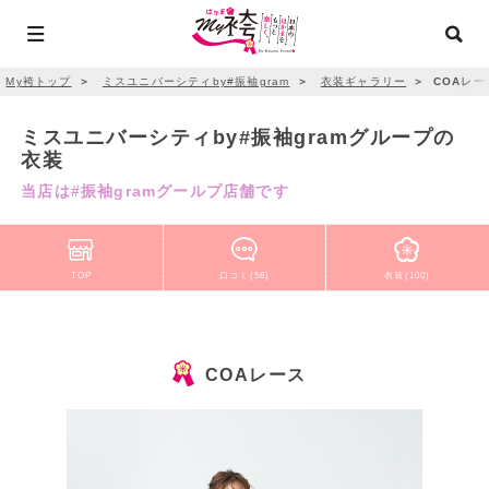
My袴トップ
＞
ミスユニバーシティby#振袖gram
＞
衣装ギャラリー
＞
COAレー
ミスユニバーシティby#振袖gramグループの
衣装
当店は#振袖gramグールプ店舗です
TOP
口コミ(56)
衣装(100)
COAレース