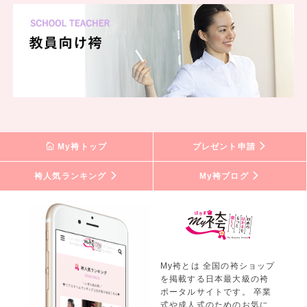
My袴トップ
プレゼント申請
袴人気ランキング
My袴ブログ
My袴とは 全国の袴ショップ
を掲載する日本最大級の袴
ポータルサイトです。 卒業
式や成人式のためのお気に