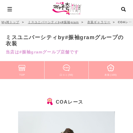
My袴トップ
＞
ミスユニバーシティby#振袖gram
＞
衣装ギャラリー
＞
COAレー
ミスユニバーシティby#振袖gramグループの
衣装
当店は#振袖gramグールプ店舗です
TOP
口コミ(56)
衣装(100)
COAレース