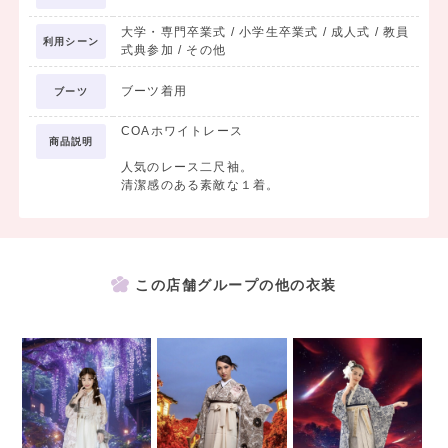
大学・専門卒業式 / 小学生卒業式 / 成人式 / 教員
利用シーン
式典参加 / その他
ブーツ着用
ブーツ
COAホワイトレース
商品説明
人気のレース二尺袖。
清潔感のある素敵な１着。
この店舗グループの他の衣装