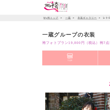
My袴トップ
＞
一蔵
＞
衣装ギャラリー
＞
レトロ
一蔵グループの衣装
袴フォトプラン19,800円（税込）袴7
TOP