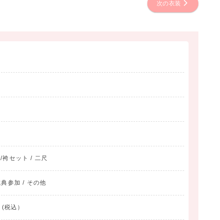
次の衣装
物/袴セット / 二尺
典参加 / その他
 (税込）