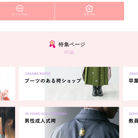
口コミ(756)
衣装(78)
特集ページ
special