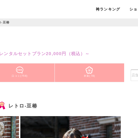
袴ランキング
ショ
-豆椿
点レンタルセットプラン20,000円（税込）～
口コミ(756)
衣装(78)
レトロ-豆椿