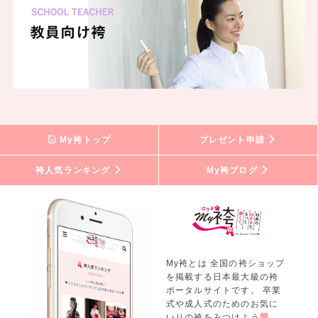
My袴トップ
プレゼント申請
袴人気ランキング
My袴ブログ
My袴とは 全国の袴ショップ
を掲載する日本最大級の袴
ポータルサイトです。 卒業
式や成人式のためのお気に
いりの袴をみつけよう