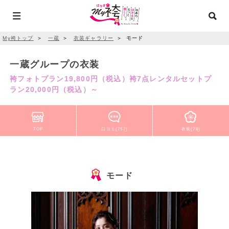
My袴トップ
＞
一蔵
＞
衣装ギャラリー
＞
モード
一蔵グループの衣装
袴フォトプラン19,800円（税込）袴7点レンタルセットプ
ラン20,000円（税込）～
TOP
口コミ(757)
衣装(78)
モード