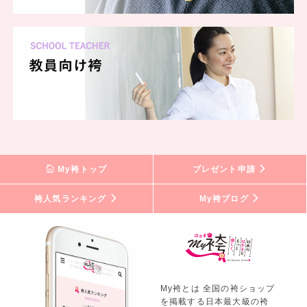
My袴トップ
プレゼント申請
袴人気ランキング
My袴ブログ
My袴とは 全国の袴ショップ
を掲載する日本最大級の袴