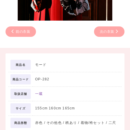
前の衣装
次の衣装
モード
商品名
OP-282
商品コード
一蔵
取扱店舗
155cm 160cm 165cm
サイズ
赤色 / その他色 / 柄あり / 着物/袴セット / 二尺
商品形態