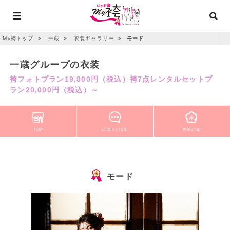
My袴トップ
＞
一蔵
＞
衣装ギャラリー
＞
モード
一蔵グループの衣装
袴フォトプラン19,800円（税込）袴7点レンタルセットプ
ラン20,000円（税込）～
TOP
口コミ(755)
衣装(78)
モード