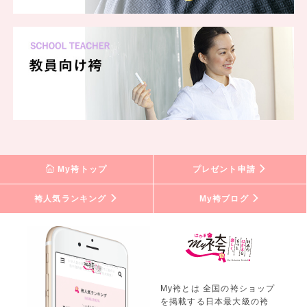
My袴トップ
プレゼント申請
袴人気ランキング
My袴ブログ
My袴とは 全国の袴ショップ
を掲載する日本最大級の袴