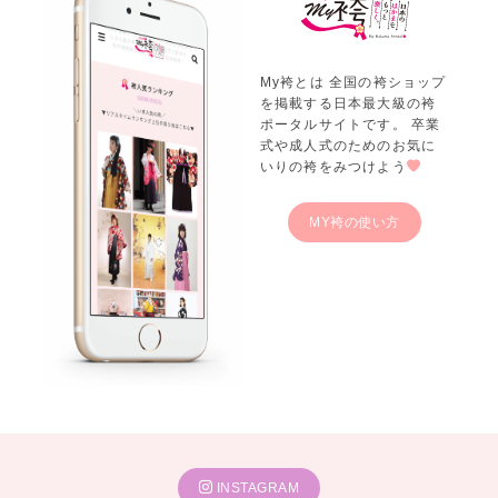
My袴とは 全国の袴ショップ
を掲載する日本最大級の袴
ポータルサイトです。 卒業
式や成人式のためのお気に
いりの袴をみつけよう
MY袴の使い方
INSTAGRAM