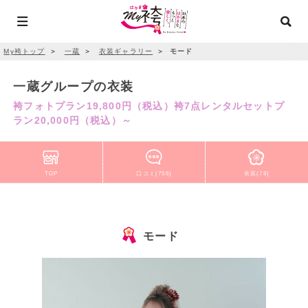
My袴トップ
＞
一蔵
＞
衣装ギャラリー
＞
モード
一蔵グループの衣装
袴フォトプラン19,800円（税込）袴7点レンタルセットプ
ラン20,000円（税込）～
TOP
口コミ(756)
衣装(78)
モード