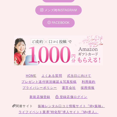
メンズ袴INSTAGRAM
FACEBOOK
HOME
よくある質問
式当日に向けて
プレゼント送付状況確認＆写真投稿
利用規約
プライバシーポリシー
運営会社
採用情報
新規店舗登録
登録店舗ログイン
関連サイト
振袖レンタル口コミ情報サイト『My振袖』
ライフイベント業界”特化型”求人サイト『My求人』