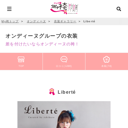
My袴トップ
＞
オンディーヌ
＞
衣装ギャラリー
＞
Liberté
オンディーヌグループの衣装
差を付けたいならオンディーヌの袴！
TOP
口コミ(1280)
衣装(78)
Liberté