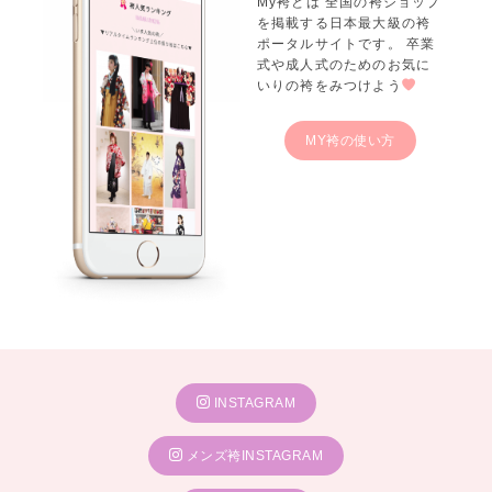
My袴とは 全国の袴ショップ
を掲載する日本最大級の袴
ポータルサイトです。 卒業
式や成人式のためのお気に
いりの袴をみつけよう
MY袴の使い方
INSTAGRAM
メンズ袴INSTAGRAM