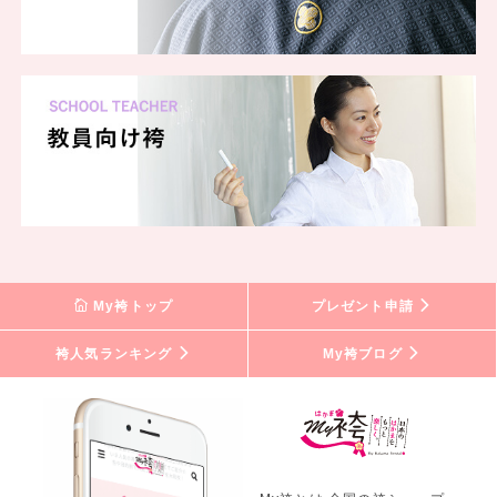
My袴トップ
プレゼント申請
袴人気ランキング
My袴ブログ