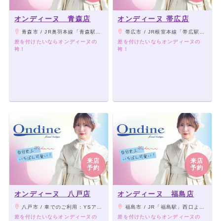
オンディーヌ 青森店
オンディーヌ 帯広店
青森市 / JR奥羽本線「青森駅」よりバス15分、「サンロード青森前下車」徒歩3分、青い森鉄道「筒井駅」より車7分
帯広市 / JR根室本線「帯広駅」より徒歩10分 ※西2条通沿い、北見信用金庫帯広支店の斜め向かい
差を付けたいならオンディーヌの
差を付けたいならオンディーヌの
袴！
袴！
来店
来店
予約
予約
オンディーヌ 八戸店
オンディーヌ 福島店
八戸市 / 車でのご利用：YSアリーナから中心街への一方通行入口、バスでのご利用：JR八戸線「本八戸駅」より市営バス「新荒町」下車
福島市 / JR「福島駅」西口より車で高湯街道直進5分 ※ツルハドラッグ手前隣
差を付けたいならオンディーヌの
差を付けたいならオンディーヌの