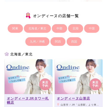
オンディーヌの店舗一覧
関東
北海道／東北
中部
北陸
中国
九州／沖縄
関西
四国
北海道／東北
来店
来店
予約
予約
オンディーヌJRタワー札
オンディーヌ山形店
幌店
山形市 / JR「山形駅」より車13分、千歳山こんにゃくの斜め向かい