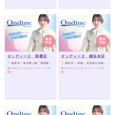
オンディーヌ 和歌山店
オンディーヌ 大宮東口スタジオ
オンディーヌ あべのハルカス店
オンディーヌ 所沢店
オンディーヌ なんば店
オンディーヌ 立川髙島屋S.C.店
来店
来店
オンディーヌ 梅田本店
予約
予約
オンディーヌ 神戸三宮店
オンディーヌ 長岡店
オンディーヌ 朝霞店
オンディーヌ 横浜本店
オンディーヌ 高崎店
朝霞市 / 東武東上線「朝霞駅」東口より徒歩2分
横浜市 / JR線・京浜急行本線「横浜駅」より徒歩3分、東急東横線・みなとみらい線「横浜駅」より徒歩5分
オンディーヌ 伊勢崎店
差を付けたいならオンディーヌの
差を付けたいならオンディーヌの
オンディーヌ アクロス福岡本店
袴！
袴！
オンディーヌ 前橋店
オンディーヌ 千葉本店
オンディーヌ 岡山店
オンディーヌ アリオ市原店
オンディーヌ イオン船橋店
オンディーヌ ノルベサ札幌店