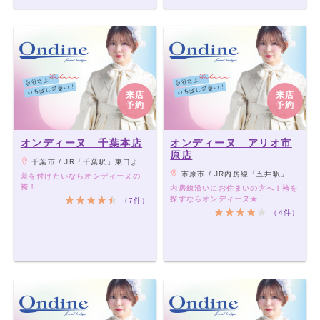
来店
来店
予約
予約
オンディーヌ 千葉本店
オンディーヌ アリオ市
原店
千葉市 / JR「千葉駅」東口より徒歩7分、京成千葉線「千葉中央駅」より徒歩7分、千葉都市モノレール1号線「葭川公園駅」より徒歩2分
市原市 / JR内房線「五井駅」東口4番乗り場（一部3番乗り場）よりバスにて約6分、「アリオ市原」下車徒歩2分
差を付けたいならオンディーヌの
袴！
内房線沿いにお住まいの方へ！袴を
探すならオンディーヌ★
（7件）
（4件）