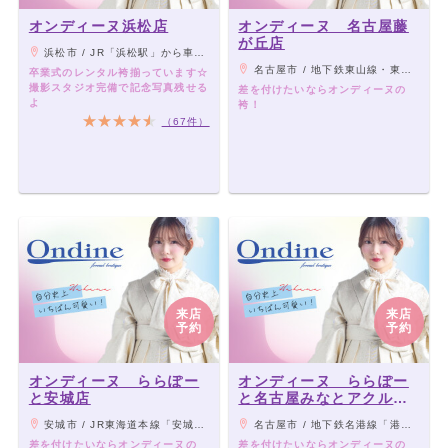
オンディーヌ浜松店
オンディーヌ 名古屋藤
が丘店
浜松市 / JR「浜松駅」から車で10分（無料駐車場18台分完備）
名古屋市 / 地下鉄東山線・東部丘陵線「藤が丘駅」よりバス「富が丘」下車徒歩2分
卒業式のレンタル袴揃っています☆
撮影スタジオ完備で記念写真残せる
差を付けたいならオンディーヌの
よ
袴！
（67件）
来店
来店
予約
予約
オンディーヌ ららぽー
オンディーヌ ららぽー
と安城店
と名古屋みなとアクルス
店
安城市 / JR東海道本線「安城駅」より車8分、名古屋鉄道西尾線「北安城駅」より車7分
名古屋市 / 地下鉄名港線「港区役所駅」2番出口より徒歩2分、地下鉄名港線「東海通駅」3番出口より徒歩3分
差を付けたいならオンディーヌの
差を付けたいならオンディーヌの