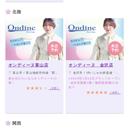
北陸
来店
来店
予約
予約
オンディーヌ富山店
オンディーヌ 金沢店
富山市 / 富山地鉄市内線「西町駅」徒歩2分
金沢市 / IRいしかわ鉄道線「西金沢駅」より車7分、御経塚交差点より金沢へ400m大通り沿い ｢金沢衣装館｣の看板が目印
差を付けたいならオンディーヌの
●2024年1月13日グランドオープン
袴！
♪金沢衣装館1階！無料駐車場20台
あり
（3件）
（9件）
関西