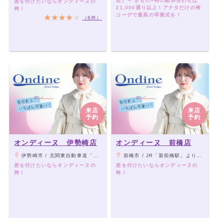
込）～ きもの×袴の組み合わせは
差を付けたいならオンディーヌの
21,000通り以上！アナタだけの袴
袴！
コーデで最高の卒業式を！
（6件）
来店
来店
予約
予約
オンディーヌ 伊勢崎店
オンディーヌ 前橋店
伊勢崎市 / 北関東自動車道「駒形IC」より車で8分、JR両毛線「伊勢崎駅」より車10分
前橋市 / JR「新前橋駅」より徒歩5分
差を付けたいならオンディーヌの
差を付けたいならオンディーヌの
袴！
袴！