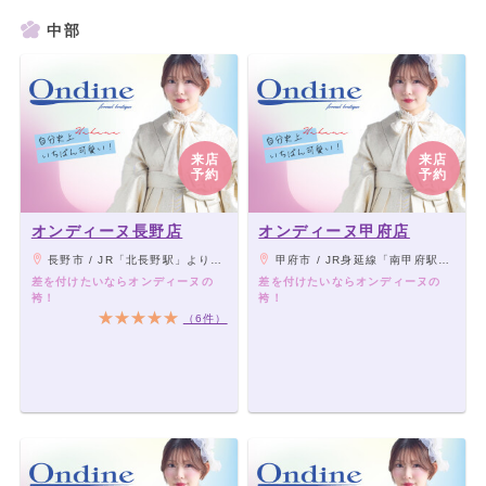
中部
来店
来店
予約
予約
オンディーヌ長野店
オンディーヌ甲府店
長野市 / JR「北長野駅」より徒歩15分、車で5分
甲府市 / JR身延線「南甲府駅」より車3分、国道20号線上町交差点を山梨園芸市場の方へ曲がり北へ200ｍ
差を付けたいならオンディーヌの
差を付けたいならオンディーヌの
袴！
袴！
（6件）