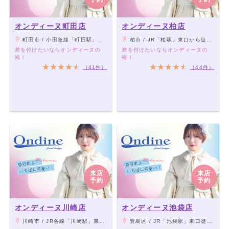
オンディーヌ新宿三丁目店
オンディーヌ横浜ランドマークタワー店
オンディーヌJRタワー札幌店
オンディーヌ町田店
オンディーヌ柏店
オンディーヌ山形店
町田市 / 小田急線「町田駅」西口より徒歩3分
柏市 / JR「柏駅」東口から徒歩5分
オンディーヌ仙台店
差を付けたいならオンディーヌの
差を付けたいならオンディーヌの
袴！
袴！
オンディーヌ水戸店
（41件）
（44件）
オンディーヌ町田店
オンディーヌ長野店
オンディーヌ柏店
オンディーヌ甲府店
オンディーヌ富山店
オンディーヌ名古屋栄本店
オンディーヌ広島店
オンディーヌ富士店
オンディーヌ鹿児島店
来店
来店
予約
予約
オンディーヌ浜松店
オンディーヌ高槻店
オンディーヌ川崎店
オンディーヌ池袋店
オンディーヌ京都烏丸店
オンディーヌ 秋田店
川崎市 / JR各線「川崎駅」東口より徒歩2分、京浜急行「京急川崎駅」より徒歩5分
豊島区 / JR「池袋駅」東口徒歩4分