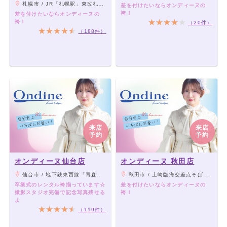
札幌市 / JR「札幌駅」東改札口より徒歩1分
差を付けたいならオンディーヌの
袴！
差を付けたいならオンディーヌの
袴！
（20件）
（188件）
来店
来店
予約
予約
オンディーヌ仙台店
オンディーヌ 秋田店
仙台市 / 地下鉄東西線「青森通り一番町駅」南1出口より徒歩1分
秋田市 / 土崎臨海交差点そば（新国道沿い） 、JR奥羽本線「土崎駅」より車6分
卒業式のレンタル袴揃っています☆
差を付けたいならオンディーヌの
撮影スタジオ完備で記念写真残せる
袴！
よ
（119件）