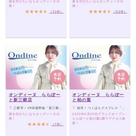
差を付けたいならオンディーヌの
差を付けたいならオンディーヌの
オンディーヌ川崎店
袴！
袴！
オンディーヌ池袋店
（71件）
（52件）
オンディーヌ ららぽーと新三郷店
オンディーヌ いわき店
オンディーヌ 弘前店
オンディーヌ 金沢店
オンディーヌ 郡山店
オンディーヌ 名古屋藤が丘店
オンディーヌ ららぽーと柏の葉
オンディーヌ ららぽーと安城店
来店
来店
オンディーヌ 朝霞店
予約
予約
オンディーヌ 横浜本店
オンディーヌ ららぽーと船橋店
オンディーヌ ららぽー
オンディーヌ ららぽー
オンディーヌ ららぽーと海老名店
と新三郷店
と柏の葉
オンディーヌ ららぽーと名古屋みなとアクルス店
三郷市 / JR武蔵野線「新三郷駅」より徒歩1分
柏市 / つくばエクスプレス「柏の葉キャンパス駅」より徒歩1分
オンディーヌ 旭川店
差を付けたいならオンディーヌの
2025年4月25日グランドオープン♪
袴！
ららぽーと柏の葉1階でアクセス抜
オンディーヌ 熊本店
群！
（7件）
オンディーヌ 徳島店
オンディーヌ 山口宇部店