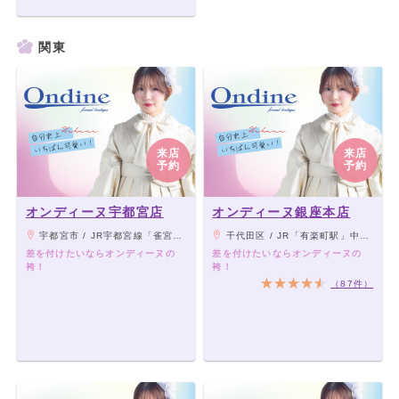
関東
来店
来店
予約
予約
オンディーヌ宇都宮店
オンディーヌ銀座本店
宇都宮市 / JR宇都宮線「雀宮駅」から車7分、東武宇都宮線「江曽島駅」「西川田駅」から車4分／北関東道路「壬生IC」から車10分、「宇都宮上三川IC」から車10分
千代田区 / JR「有楽町駅」中央口・東京メトロ各線「銀座駅」C4出口から徒歩2分、東京メトロ有楽町線「有楽町駅」D7出口から徒歩2分
差を付けたいならオンディーヌの
差を付けたいならオンディーヌの
袴！
袴！
（87件）