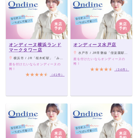
来店
来店
予約
予約
オンディーヌ横浜ランド
オンディーヌ水戸店
マークタワー店
水戸市 / JR常磐線「偕楽園駅」より車6分、千波山交差点から好文橋方面へ
横浜市 / JR「桜木町駅」「みなとみらい駅」より徒歩5分
差を付けたいならオンディーヌの
袴！
差を付けたいならオンディーヌの
袴！
（34件）
（41件）
オンディーヌ宇都宮店
オンディーヌ銀座本店
来店
来店
予約
予約