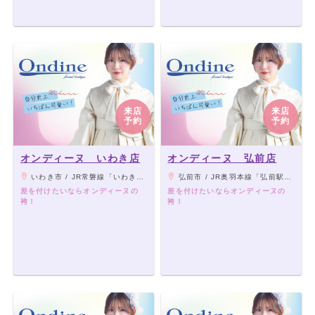
来店
来店
予約
予約
オンディーヌ いわき店
オンディーヌ 弘前店
いわき市 / JR常磐線「いわき駅」より、常磐交通バス6番乗場（ラパークいわき行き）にて「ラパークいわき」停留所下車。ラパークいわきWEST棟横
弘前市 / JR奥羽本線「弘前駅」より車11分 ※国道７号線と国道102号線からすぐ！
差を付けたいならオンディーヌの
差を付けたいならオンディーヌの
袴！
袴！