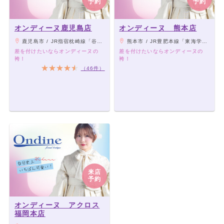
予約
予約
オンディーヌ鹿児島店
オンディーヌ 熊本店
鹿児島市 / JR指宿枕崎線「谷山駅」より徒歩7分、鹿児島市電「谷山電停」より徒歩2分
熊本市 / JR豊肥本線「東海学園前駅」「竜田口駅」よりバス、「上南部入口」下車
差を付けたいならオンディーヌの
差を付けたいならオンディーヌの
袴！
袴！
（46件）
来店
予約
オンディーヌ アクロス
福岡本店