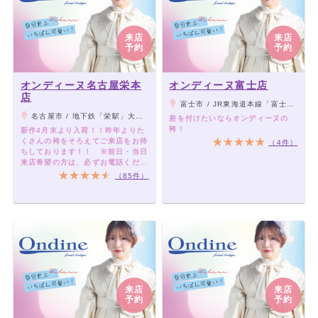
来店
来店
予約
予約
オンディーヌ名古屋栄本
オンディーヌ富士店
店
富士市 / JR東海道本線「富士駅」より車7分 ※総合庁舎より徒歩2分
名古屋市 / 地下鉄「栄駅」大同特殊鋼Phenixスクエア（旧クリスタル広場）7番（S7a）出口より徒歩3分
差を付けたいならオンディーヌの
袴！
新作4月末より入荷！！昨年よりた
くさんの袴をそろえてご来店をお待
（4件）
ちしております！！ ※前日・当日
来店希望の方は、必ずお電話くださ
い♪
（85件）
来店
来店
予約
予約