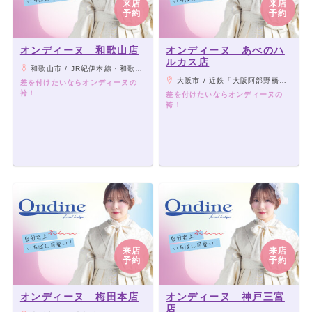
来店
来店
予約
予約
オンディーヌ 和歌山店
オンディーヌ あべのハ
ルカス店
和歌山市 / JR紀伊本線・和歌山電鐵貴志川線「和歌山駅」より国体道路を南に徒歩5分
大阪市 / 近鉄「大阪阿部野橋駅」、JR・地下鉄各線「天王寺駅」、阪堺上町線「天王寺駅前駅」 よりすぐ
差を付けたいならオンディーヌの
袴！
差を付けたいならオンディーヌの
袴！
来店
来店
予約
予約
オンディーヌ 梅田本店
オンディーヌ 神戸三宮
店