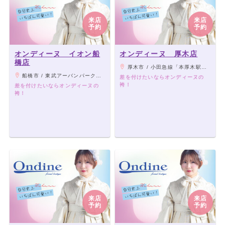
来店
来店
予約
予約
オンディーヌ イオン船
オンディーヌ 厚木店
橋店
厚木市 / 小田急線「本厚木駅」東口から徒歩3分、「スリーエスホテル厚木」目の前
船橋市 / 東武アーバンパークライン「新船橋駅」より徒歩4分
差を付けたいならオンディーヌの
袴！
差を付けたいならオンディーヌの
袴！
来店
来店
予約
予約