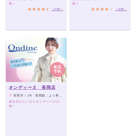
袴！
袴！
（7件）
（3件）
来店
予約
オンディーヌ 長岡店
長岡市 / JR「長岡駅」より車で10分（長岡ICより車で10分）
差を付けたいならオンディーヌの
袴！