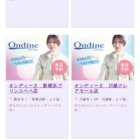
来店
来店
予約
予約
オンディーヌ 新横浜プ
オンディーヌ 川越クレ
リンスペペ店
アモール店
横浜市 / 「新横浜駅」より徒歩2分
川越市 / JR「川越駅」より徒歩8分、西武新宿線「本川越駅」より徒歩7分（丸広百貨店 川越店 アネックス手前 『おかしのまちおか』さんの2階）
差を付けたいならオンディーヌの
差を付けたいならオンディーヌの
袴！
袴！