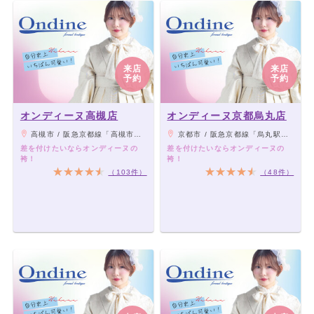
来店
来店
予約
予約
オンディーヌ高槻店
オンディーヌ京都烏丸店
高槻市 / 阪急京都線「高槻市駅」より徒歩2分
京都市 / 阪急京都線「烏丸駅」、地下鉄烏丸線「四条」駅22番出口より徒歩2分
差を付けたいならオンディーヌの
差を付けたいならオンディーヌの
袴！
袴！
（103件）
（48件）