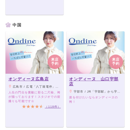
中国
来店
来店
予約
予約
オンディーヌ広島店
オンディーヌ 山口宇部
店
広島市 / 広電「八丁堀電停」から徒歩5分
宇部市 / JR「宇部駅」から宇部市交通局バス10分 「ゆめタウン宇部」下車
人生の門出を素敵に彩る二尺袖、袴
が揃っております！スタジオでの前
差を付けたいならオンディーヌの
撮りも可能です☆
袴！
（118件）