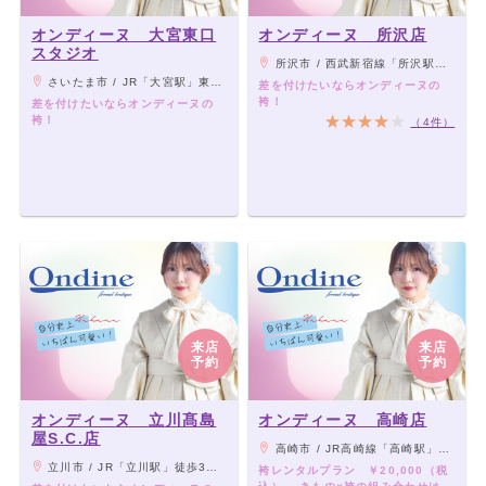
オンディーヌ 大宮東口
オンディーヌ 所沢店
スタジオ
所沢市 / 西武新宿線「所沢駅」西口より徒歩3分、プロペ通り沿い
さいたま市 / JR「大宮駅」東口より徒歩4分
差を付けたいならオンディーヌの
袴！
差を付けたいならオンディーヌの
袴！
（4件）
来店
来店
予約
予約
オンディーヌ 立川髙島
オンディーヌ 高崎店
屋S.C.店
高崎市 / JR高崎線「高崎駅」東口より徒歩7分
立川市 / JR「立川駅」徒歩3分、多摩モノレール「立川北駅」より徒歩1分
袴レンタルプラン ￥20,000（税