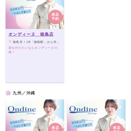
来店
予約
オンディーヌ 徳島店
徳島市 / JR「徳島駅」から市営バス東部循環線／南海フェリー線東回り「中洲大橋」下車徒歩5分 ★お車の場合：徳島中州インターから5分、イオンモール徳島から3分
差を付けたいならオンディーヌの
袴！
九州／沖縄
来店
来店