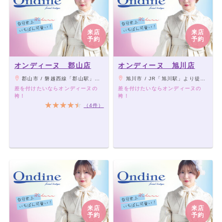
来店
来店
予約
予約
オンディーヌ 郡山店
オンディーヌ 旭川店
郡山市 / 磐越西線「郡山駅」より車19分、静御前通り沿い
旭川市 / JR「旭川駅」より徒歩5分
差を付けたいならオンディーヌの
差を付けたいならオンディーヌの
袴！
袴！
（4件）
来店
来店
予約
予約