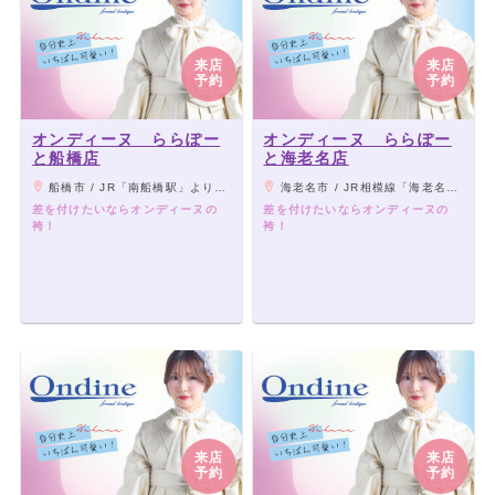
オンディーヌ 青森店
オンディーヌ 厚木店
オンディーヌ 上野店
来店
来店
オンディーヌ 平塚店
予約
予約
オンディーヌ 西武新宿ペペ店
オンディーヌ 横須賀店
オンディーヌ ららぽー
オンディーヌ ららぽー
と船橋店
と海老名店
オンディーヌ 新横浜プリンスペペ店
オンディーヌ 川越クレアモール店
船橋市 / JR「南船橋駅」より徒歩5分、京成「船橋競馬場駅」より徒歩10分
海老名市 / JR相模線「海老名駅」直結、小田急線「海老名駅」より徒歩3分、相模鉄道本線「海老名駅」より徒歩4分
差を付けたいならオンディーヌの
差を付けたいならオンディーヌの
オンディーヌ 帯広店
袴！
袴！
オンディーヌ 宮崎店
来店
来店
予約
予約