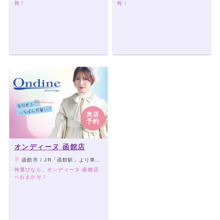
袴！
袴！
来店
予約
オンディーヌ 函館店
函館市 / JR「函館駅」より車で5分／市電新川町電停より徒歩１分／「はこだて自由市場」斜向かい「青森みちのく銀行」隣
袴選びなら、オンディーヌ 函館店
へおまかせ！