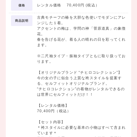
レンタル価格 70,400円 (税込）
価格
古典モチーフの椿を大胆な色使いでモダンにアレ
商品説明
ンジした１着。
アクセントの梅は、学問の神「菅原道真」の象徴
花。
春を告げる花が、着る人の晴れの日を彩ってくれ
ます。
※二尺袖タイプ・振袖タイプともに取り扱ってお
ります。
【オリジナルブランド “チヒロコレクション”】
今の女の子に似合う上質な袴スタイルを提案す
る、セルフィットオリジナルブランド。
“チヒロコレクション”の着物がレンタルできるの
は世界にセルフィットだけ！！
【レンタル価格】
70,400円（税込）
【セット内容】
＊袴スタイルに必要な基本の小物はすべて含まれ
ています＊