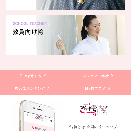
My袴トップ
プレゼント申請
袴人気ランキング
My袴ブログ
My袴とは 全国の袴ショップ