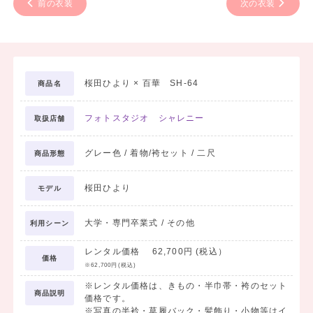
前の衣装
次の衣装
桜田ひより × 百華 SH-64
商品名
フォトスタジオ シャレニー
取扱店舗
グレー色 / 着物/袴セット / 二尺
商品形態
桜田ひより
モデル
大学・専門卒業式 / その他
利用シーン
レンタル価格 62,700円 (税込）
価格
※62,700円(税込)
※レンタル価格は、きもの・半巾帯・袴のセット
商品説明
価格です。
※写真の半衿・草履バック・髪飾り・小物等はイ