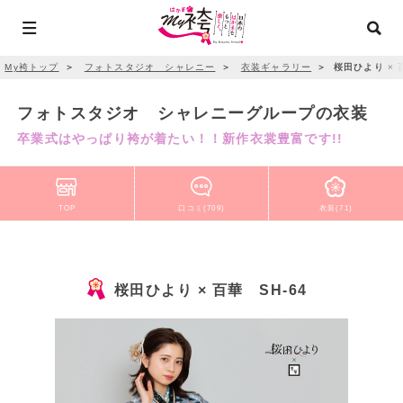
My袴トップ
＞
フォトスタジオ シャレニー
＞
衣装ギャラリー
＞
桜田ひより × 百
フォトスタジオ シャレニーグループの衣装
卒業式はやっぱり袴が着たい！！新作衣裳豊富です!!
TOP
口コミ(709)
衣装(71)
桜田ひより × 百華 SH-64