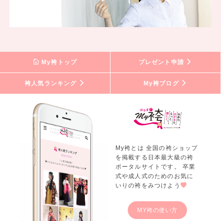
My袴トップ
プレゼント申請
袴人気ランキング
My袴ブログ
My袴とは 全国の袴ショップ
を掲載する日本最大級の袴
ポータルサイトです。 卒業
式や成人式のためのお気に
いりの袴をみつけよう
MY袴の使い方