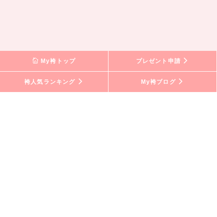
My袴トップ
プレゼント申請
袴人気ランキング
My袴ブログ