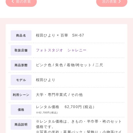
前の衣装
次の衣装
桜田ひより × 百華 SH-67
商品名
フォトスタジオ シャレニー
取扱店舗
ピンク色 / 朱色 / 着物/袴セット / 二尺
商品形態
桜田ひより
モデル
大学・専門卒業式 / その他
利用シーン
レンタル価格 62,700円 (税込）
価格
※62,700円(税込)
※レンタル価格は、きもの・半巾帯・袴のセット
商品説明
価格です。
※写真の半衿・草履バック・髪飾り・小物等はイ